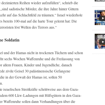
 dezimierten Reihen wieder aufzufüllen“, schrieb die
sind sadistische Mörder, die ihre Jahre hinter Gittern
ehr auf das Schlachtfeld zu träumen.“ Israel wiederhole
es bereits 100-mal auf die harte Tour gelernt hat: Die
rroristen löst Wellen des Terrors aus.“
che Soldatin
l und der Hamas nicht in trockenen Tüchern und schon
sieht sechs Wochen Waffenruhe und die Freilassung von
vor allem Frauen, Kinder und Jugendliche, danach
jede zivile Geisel 30 palästinensische Gefangene
, die in der Gewalt der Hamas ist, sollen 50
n.
e israelischen Streitkräfte schrittweise aus dem Gaza-
n zudem 600 Lkw-Ladungen mit Hilfsgütern in den Gaza-
der Waffenruhe sollen dann Verhandlungen über die