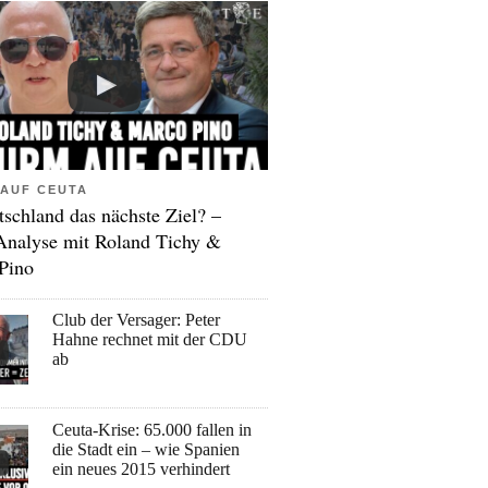
AUF CEUTA
tschland das nächste Ziel? –
Analyse mit Roland Tichy &
Pino
Club der Versager: Peter
Hahne rechnet mit der CDU
ab
Ceuta-Krise: 65.000 fallen in
die Stadt ein – wie Spanien
ein neues 2015 verhindert