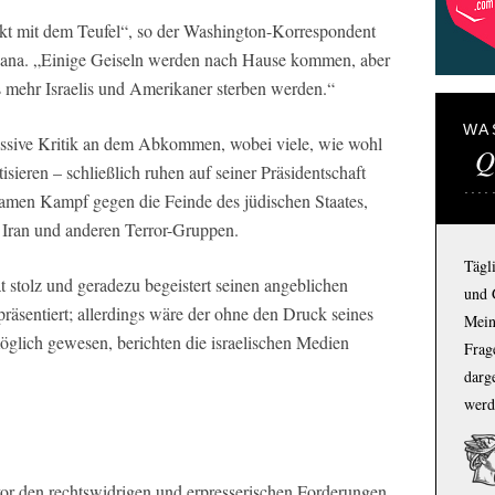
t mit dem Teufel“, so der Washington-Korrespondent
hana. „Einige Geiseln werden nach Hause kommen, aber
s mehr Israelis und Amerikaner sterben werden.“
WA
 massive Kritik an dem Abkommen, wobei viele, wie wohl
Q
isieren – schließlich ruhen auf seiner Präsidentschaft
men Kampf gegen die Feinde des jüdischen Staates,
 Iran und anderen Terror-Gruppen.
Tägl
 stolz und geradezu begeistert seinen angeblichen
und 
präsentiert; allerdings wäre der ohne den Druck seines
Mein
glich gewesen, berichten die israelischen Medien
Frage
darg
werd
or den rechtswidrigen und erpresserischen Forderungen