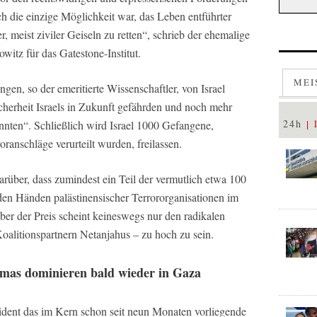
ch die einzige Möglichkeit war, das Leben entführter
 meist ziviler Geiseln zu retten“, schrieb der ehemalige
itz für das Gatestone-Institut.
MEI
gen, so der emeritierte Wissenschaftler, von Israel
icherheit Israels in Zukunft gefährden und noch mehr
24h
nten“. Schließlich wird Israel 1000 Gefangene,
oranschläge verurteilt wurden, freilassen.
 darüber, dass zumindest ein Teil der vermutlich etwa 100
 den Händen palästinensischer Terrororganisationen im
Aber der Preis scheint keineswegs nur den radikalen
Koalitionspartnern Netanjahus – zu hoch zu sein.
as dominieren bald wieder in Gaza
sident das im Kern schon seit neun Monaten vorliegende