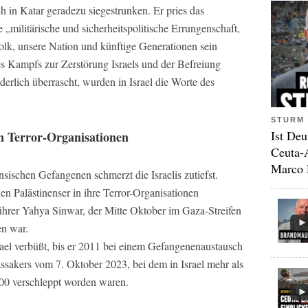
 in Katar geradezu siegestrunken. Er pries das
„militärische und sicherheitspolitische Errungenschaft,
Volk, unsere Nation und künftige Generationen sein
es Kampfs zur Zerstörung Israels und der Befreiung
nderlich überrascht, wurden in Israel die Worte des
STURM 
Ist Deu
en Terror-Organisationen
Ceuta-
Marco 
nsischen Gefangenen schmerzt die Israelis zutiefst.
n Palästinenser in ihre Terror-Organisationen
rer Yahya Sinwar, der Mitte Oktober im Gaza-Streifen
en war.
srael verbüßt, bis er 2011 bei einem Gefangenenaustausch
assakers vom 7. Oktober 2023, bei dem in Israel mehr als
00 verschleppt worden waren.