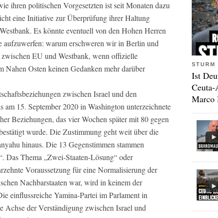
e ihren politischen Vorgesetzten ist seit Monaten dazu
cht eine Initiative zur Überprüfung ihrer Haltung
 Westbank. Es könnte eventuell von den Hohen Herren
e aufzuwerfen: warum erschweren wir in Berlin und
 zwischen EU und Westbank, wenn offizielle
STURM 
im Nahen Osten keinen Gedanken mehr darüber
Ist Deu
Ceuta-
tschaftsbeziehungen zwischen Israel und den
Marco 
as am 15. September 2020 in Washington unterzeichnete
r Beziehungen, das vier Wochen später mit 80 gegen
bestätigt wurde. Die Zustimmung geht weit über die
tanyahu hinaus. Die 13 Gegenstimmen stammen
ist“. Das Thema „Zwei-Staaten-Lösung“ oder
hrzehnte Voraussetzung für eine Normalisierung der
schen Nachbarstaaten war, wird in keinem der
e einflussreiche Yamina-Partei im Parlament in
ue Achse der Verständigung zwischen Israel und