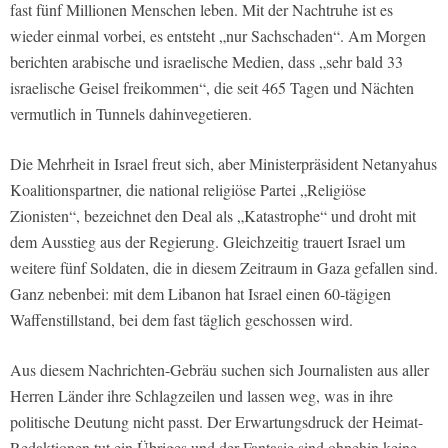
fast fünf Millionen Menschen leben. Mit der Nachtruhe ist es
wieder einmal vorbei, es entsteht „nur Sachschaden“. Am Morgen
berichten arabische und israelische Medien, dass „sehr bald 33
israelische Geisel freikommen“, die seit 465 Tagen und Nächten
vermutlich in Tunnels dahinvegetieren.
Die Mehrheit in Israel freut sich, aber Ministerpräsident Netanyahus
Koalitionspartner, die national religiöse Partei „Religiöse
Zionisten“, bezeichnet den Deal als „Katastrophe“ und droht mit
dem Ausstieg aus der Regierung. Gleichzeitig trauert Israel um
weitere fünf Soldaten, die in diesem Zeitraum in Gaza gefallen sind.
Ganz nebenbei: mit dem Libanon hat Israel einen 60-tägigen
Waffenstillstand, bei dem fast täglich geschossen wird.
Aus diesem Nachrichten-Gebräu suchen sich Journalisten aus aller
Herren Länder ihre Schlagzeilen und lassen weg, was in ihre
politische Deutung nicht passt. Der Erwartungsdruck der Heimat-
Redaktionen tut ein Übriges und der Fantasie sind ohnehin keine