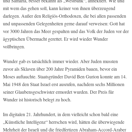
und Samaria, besser bekannt als „Westbank“, annektiert. Wie und
mit wem das gehen soll, kann keiner von ihnen überzeugend
darlegen. Außer den Religiös-Orthodoxen, die bei allen passenden
und unpassenden Gelegenheiten gerne darauf verweisen: Gott hat
vor 3000 Jahren das Meer gespalten und das Volk der Juden vor der
ägyptischen Übermacht gerettet. Er wird wieder Wunder
vollbringen.
Wunder gab es tatsächlich immer wieder. Aber Juden mussten
zuvor als Sklaven über 200 Jahre Pyramiden bauen, bevor ein
Moses auftauchte. Staatsgründer David Ben Gurion konnte am 14.
Mai 1948 den Staat Israel erst ausrufen, nachdem sechs Millionen
seiner Glaubensgeschwister ermordet wurden. Der Preis für
Wunder ist historisch belegt zu hoch.
Im digitalen 21. Jahrhundert, in dem vielleicht schon bald eine
„Künstliche Intelligenz“ herrschen wird, hätten die überwiegende
Mehrheit der Israeli und die friedfertigen Abraham-Accord-Araber