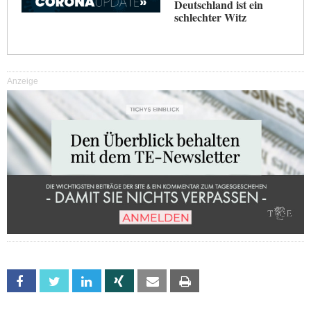
Deutschland ist ein
schlechter Witz
Anzeige
Facebook
Twitter
Linkedin
Xing
Email
Print