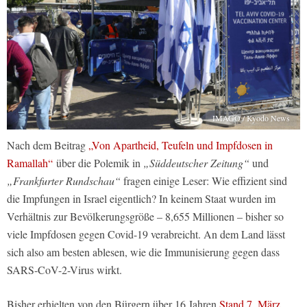
IMAGO / Kyodo News
Nach dem Beitrag
„Von Apartheid, Teufeln und Impfdosen in
Ramallah“
über die Polemik in
„Süddeutscher Zeitung“
und
„Frankfurter Rundschau“
fragen einige Leser: Wie effizient sind
die Impfungen in Israel eigentlich? In keinem Staat wurden im
Verhältnis zur Bevölkerungsgröße – 8,655 Millionen – bisher so
viele Impfdosen gegen Covid-19 verabreicht. An dem Land lässt
sich also am besten ablesen, wie die Immunisierung gegen dass
SARS-CoV-2-Virus wirkt.
Bisher erhielten von den Bürgern über 16 Jahren
Stand 7. März