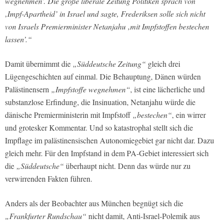
wegnehmen’. Die große liberale Zeitung Politiken sprach von
‚Impf-Apartheid’ in Israel und sagte, Frederiksen solle sich nicht
von Israels Premierminister Netanjahu ‚mit Impfstoffen bestechen
lassen’.“
Damit übernimmt die
„Süddeutsche Zeitung“
gleich drei
Lügengeschichten auf einmal. Die Behauptung, Dänen würden
Palästinensern
„Impfstoffe wegnehmen“
, ist eine lächerliche und
substanzlose Erfindung, die Insinuation, Netanjahu würde die
dänische Premierministerin mit Impfstoff
„bestechen“
, ein wirrer
und grotesker Kommentar. Und so katastrophal stellt sich die
Impflage im palästinensischen Autonomiegebiet gar nicht dar. Dazu
gleich mehr. Für den Impfstand in dem PA-Gebiet interessiert sich
die
„Süddeutsche“
überhaupt nicht. Denn das würde nur zu
verwirrenden Fakten führen.
Anders als der Beobachter aus München begnügt sich die
„Frankfurter Rundschau“
nicht damit, Anti-Israel-Polemik aus