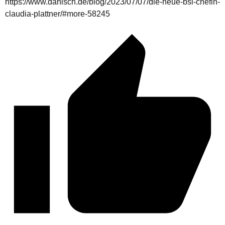
https://www.danisch.de/blog/2023/07/07/die-neue-bsi-chefin-
claudia-plattner/#more-58245