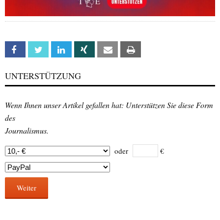
Facebook
Twitter
Linkedin
Xing
Email
Print
UNTERSTÜTZUNG
Wenn Ihnen unser Artikel gefallen hat: Unterstützen Sie diese Form
des
Journalismus.
oder
€
Weiter