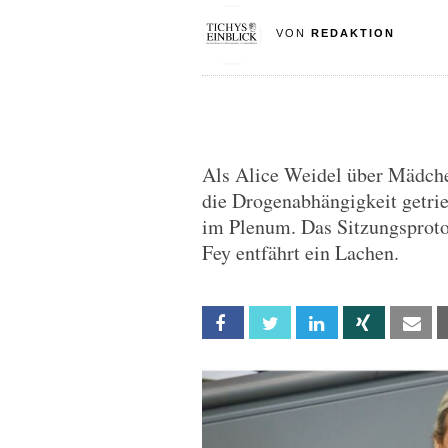
VON
REDAKTION
Als Alice Weidel über Mädchen
die Drogenabhängigkeit getrie
im Plenum. Das Sitzungsproto
Fey entfährt ein Lachen.
Facebook
Twitter
Linkedin
Xing
Em