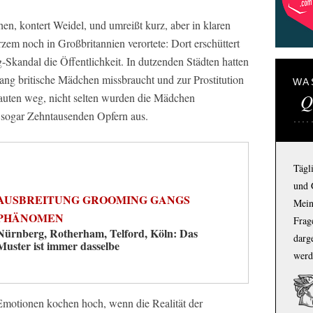
n, kontert Weidel, und umreißt kurz, aber in klaren
em noch in Großbritannien verortete: Dort erschüttert
Skandal die Öffentlichkeit. In dutzenden Städten hatten
lang britische Mädchen missbraucht und zur Prostitution
WA
Q
uten weg, nicht selten wurden die Mädchen
 sogar Zehntausenden Opfern aus.
Tägl
und 
AUSBREITUNG GROOMING GANGS
Mein
PHÄNOMEN
Frage
Nürnberg, Rotherham, Telford, Köln: Das
darg
Muster ist immer dasselbe
werd
motionen kochen hoch, wenn die Realität der