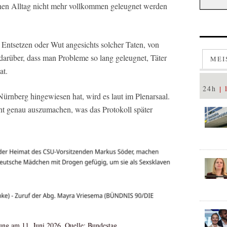
hen Alltag nicht mehr vollkommen geleugnet werden
Entsetzen oder Wut angesichts solcher Taten, von
arüber, dass man Probleme so lang geleugnet, Täter
MEI
at.
24h
rnberg hingewiesen hat, wird es laut im Plenarsaal.
cht genau auszumachen, was das Protokoll später
ung am 11. Juni 2026. Quelle: Bundestag