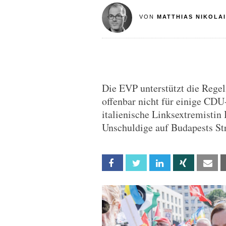
VON
MATTHIAS NIKOLAI
Die EVP unterstützt die Regel
offenbar nicht für einige CDU
italienische Linksextremistin 
Unschuldige auf Budapests Str
Facebook
Twitter
Linkedin
Xing
Em