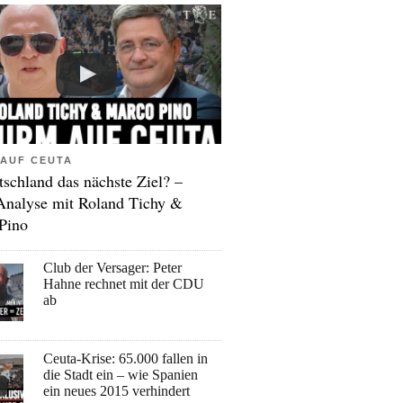
AUF CEUTA
tschland das nächste Ziel? –
Analyse mit Roland Tichy &
Pino
Club der Versager: Peter
Hahne rechnet mit der CDU
ab
Ceuta-Krise: 65.000 fallen in
die Stadt ein – wie Spanien
ein neues 2015 verhindert