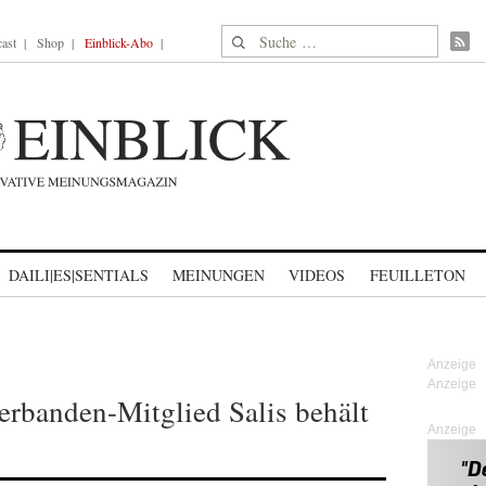
Suche nach:
ast
Shop
Einblick-Abo
DAILI|ES|SENTIALS
MEINUNGEN
VIDEOS
FEUILLETON
banden-Mitglied Salis behält
Anzeige