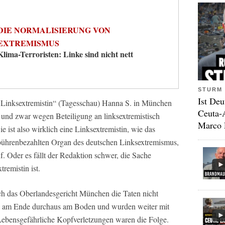
DIE NORMALISIERUNG VON
EXTREMISMUS
Klima-Terroristen: Linke sind nicht nett
STURM 
Ist Deu
 Linksextremistin“ (Tagesschau) Hanna S. in München
Ceuta-
– und zwar wegen Beteiligung an linksextremistisch
Marco 
e ist also wirklich eine Linksextremistin, wie das
bührenbezahlten Organ des deutschen Linksextremismus,
f. Oder es fällt der Redaktion schwer, die Sache
remistin ist.
uch das Oberlandesgericht München die Taten nicht
en am Ende durchaus am Boden und wurden weiter mit
 Lebensgefährliche Kopfverletzungen waren die Folge.