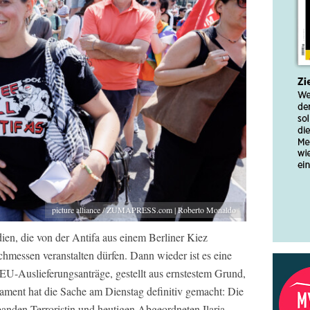
picture alliance / ZUMAPRESS.com | Roberto Monaldo
dien, die von der Antifa aus einem Berliner Kiez
hmessen veranstalten dürfen. Dann wieder ist es eine
 EU-Auslieferungsanträge, gestellt aus ernstestem Grund,
lament hat die Sache am Dienstag definitiv gemacht: Die
den-Terroristin und heutigen Abgeordneten Ilaria