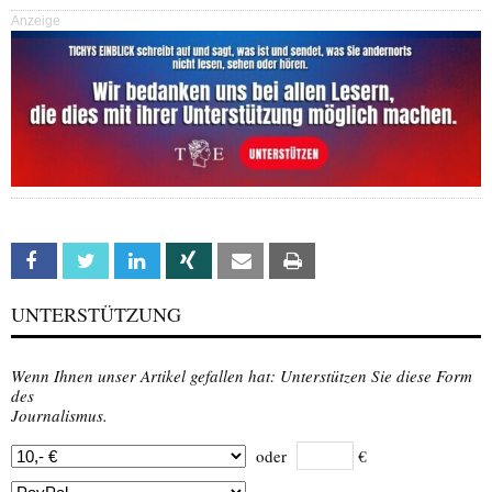
Anzeige
Facebook
Twitter
Linkedin
Xing
Email
Print
UNTERSTÜTZUNG
Wenn Ihnen unser Artikel gefallen hat: Unterstützen Sie diese Form
des
Journalismus.
oder
€