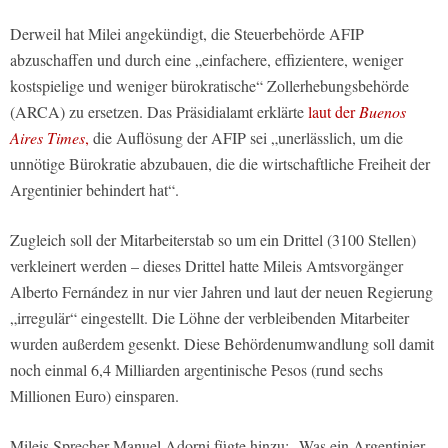
Derweil hat Milei angekündigt, die Steuerbehörde AFIP
abzuschaffen und durch eine „einfachere, effizientere, weniger
kostspielige und weniger bürokratische“ Zollerhebungsbehörde
(ARCA) zu ersetzen. Das Präsidialamt erklärte
laut der
Buenos
Aires Times
,
die Auflösung der AFIP sei „unerlässlich, um die
unnötige Bürokratie abzubauen, die die wirtschaftliche Freiheit der
Argentinier behindert hat“.
Zugleich soll der Mitarbeiterstab so um ein Drittel (3100 Stellen)
verkleinert werden – dieses Drittel hatte Mileis Amtsvorgänger
Alberto Fernández in nur vier Jahren und laut der neuen Regierung
„irregulär“ eingestellt. Die Löhne der verbleibenden Mitarbeiter
wurden außerdem gesenkt. Diese Behördenumwandlung soll damit
noch einmal 6,4 Milliarden argentinische Pesos (rund sechs
Millionen Euro) einsparen.
Mileis Sprecher Manuel Adorni fügte hinzu: „Was ein Argentinier