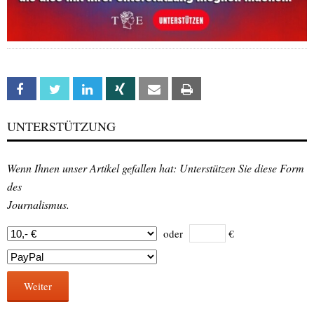
Facebook
Twitter
Linkedin
Xing
Email
Print
UNTERSTÜTZUNG
Wenn Ihnen unser Artikel gefallen hat: Unterstützen Sie diese Form
des
Journalismus.
oder
€
Weiter