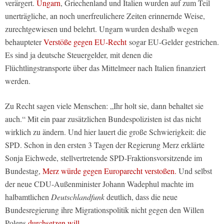
verärgert.
Ungarn
, Griechenland und Italien wurden auf zum Teil
unerträgliche, an noch unerfreulichere Zeiten erinnernde Weise,
zurechtgewiesen und belehrt. Ungarn wurden deshalb wegen
behaupteter
Verstöße gegen EU-Recht
sogar EU-Gelder gestrichen.
Es sind ja deutsche Steuergelder, mit denen die
Flüchtlingstransporte über das Mittelmeer nach Italien finanziert
werden.
Zu Recht sagen viele Menschen: „Ihr holt sie, dann behaltet sie
auch.“ Mit ein paar zusätzlichen Bundespolizisten ist das nicht
wirklich zu ändern. Und hier lauert die große Schwierigkeit: die
SPD. Schon in den ersten 3 Tagen der Regierung Merz erklärte
Sonja Eichwede, stellvertretende SPD-Fraktionsvorsitzende im
Bundestag,
Merz würde gegen Europarecht verstoßen.
Und selbst
der neue CDU-Außenminister Johann Wadephul machte im
halbamtlichen
Deutschlandfunk
deutlich, dass die neue
Bundesregierung ihre Migrationspolitik nicht gegen den Willen
Polens
durchsetzen will.