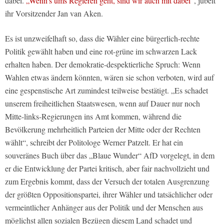
dabei.
„Wenn’s ums Regieren geht, sind wir auch mit dabei“
, jubelt
ihr Vorsitzender Jan van Aken.
Es ist unzweifelhaft so, dass die Wähler eine bürgerlich-rechte
Politik gewählt haben und eine rot-grüne im schwarzen Lack
erhalten haben. Der demokratie-despektierliche Spruch: Wenn
Wahlen etwas ändern könnten, wären sie schon verboten, wird auf
eine gespenstische Art zumindest teilweise bestätigt. „Es schadet
unserem freiheitlichen Staatswesen, wenn auf Dauer nur noch
Mitte-links-Regierungen ins Amt kommen, während die
Bevölkerung mehrheitlich Parteien der Mitte oder der Rechten
wählt“, schreibt der Politologe Werner Patzelt. Er hat ein
souveränes Buch über das „Blaue Wunder“ AfD vorgelegt, in dem
er die Entwicklung der Partei kritisch, aber fair nachvollzieht und
zum Ergebnis kommt, dass der Versuch der totalen Ausgrenzung
der größten Oppositionspartei, ihrer Wähler und tatsächlicher oder
vermeintlicher Anhänger aus der Politik und der Menschen aus
möglichst allen sozialen Bezügen diesem Land schadet und