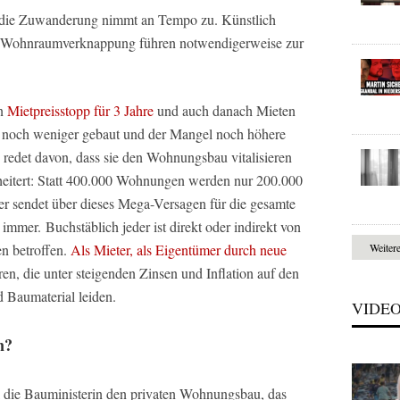
, die Zuwanderung nimmt an Tempo zu. Künstlich
 Wohnraumverknappung führen notwendigerweise zur
en
Mietpreisstopp für 3 Jahre
und auch danach Mieten
ass noch weniger gebaut und der Mangel noch höhere
 redet davon, dass sie den Wohnungsbau vitalisieren
scheitert: Statt 400.000 Wohnungen werden nur 200.000
r sendet über dieses Mega-Versagen für die gesamte
 immer.
Buchstäblich jeder ist direkt oder indirekt von
n betroffen.
Als Mieter, als Eigentümer durch neue
Weiter
ren, die
unter steigenden Zinsen und Inflation auf den
 Baumaterial leiden.
VIDE
n?
ill die Bauministerin den privaten Wohnungsbau, das