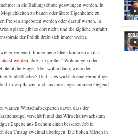
eitnehmer in die Ballungsräume gezwungen werden. In
 Möglichkeiten zu bauen oder ältere Eigenheime zu
igen Preisen angeboten werden oder darauf warten, in
beitsplätze gibt es dort nicht, und die tägliche Anfahrt
onsspirale der Politik dreht sich immer weiter.
eiter verteuert. Immer neue Ideen kommen an das
ranlasst werden,
ihre „zu großen“ Wohnungen oder
 bleibt die Frage: Aber wohin dann, wenn der
er-Schließfächer? Und ist es wirklich eine vernünftige
Umfeld zu verpflanzen und aus ihrer angestammten Gegend
on warnen Wirtschaftsexperten davor, dass der
räftemangel verschärft und das Wirtschaftswachstum
tigter Experte aus Bochum einen besseren Job in
h den Umzug zweimal überlegen: Die hohen Mieten in