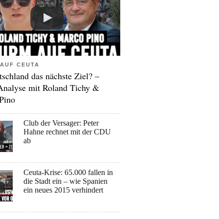
AUF CEUTA
tschland das nächste Ziel? –
Analyse mit Roland Tichy &
Pino
Club der Versager: Peter
Hahne rechnet mit der CDU
ab
Ceuta-Krise: 65.000 fallen in
die Stadt ein – wie Spanien
ein neues 2015 verhindert