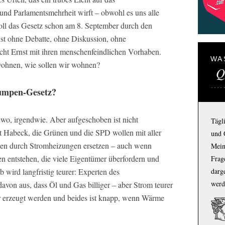
nd Parlamentsmehrheit wirft – obwohl es uns alle
soll das Gesetz schon am 8. September durch den
t ohne Debatte, ohne Diskussion, ohne
ht Ernst mit ihren menschenfeindlichen Vorhaben.
WA
wohnen, wie sollen wir wohnen?
Q
umpen-Gesetz?
wo, irgendwie. Aber aufgeschoben ist nicht
Tägl
t Habeck, die Grünen und die SPD wollen mit aller
und 
en durch Stromheizungen ersetzen – auch wenn
Mein
entstehen, die viele Eigentümer überfordern und
Frage
 wird langfristig teurer: Experten des
darg
werd
avon aus, dass Öl und Gas billiger – aber Strom teurer
ar erzeugt werden und beides ist knapp, wenn Wärme