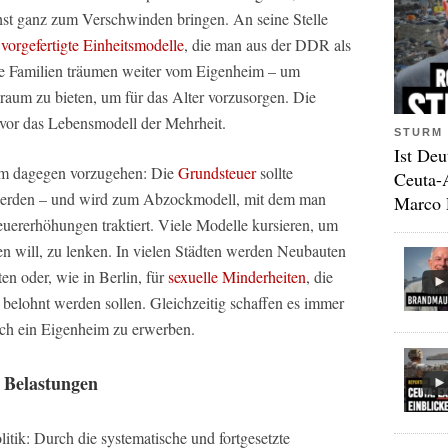
t ganz zum Verschwinden bringen. An seine Stelle
vorgefertigte Einheitsmodelle
, die man aus der DDR als
nge Familien träumen weiter vom Eigenheim – um
raum zu bieten, um für das Alter vorzusorgen. Die
 vor das Lebensmodell der Mehrheit.
STURM 
Ist Deu
 um dagegen vorzugehen: Die
Grundsteuer
sollte
Ceuta-
werden – und wird zum Abzockmodell, mit dem man
Marco 
uererhöhungen traktiert. Viele Modelle kursieren, um
n will, zu lenken. In vielen Städten werden Neubauten
ten oder, wie in Berlin, für
sexuelle Minderheiten
, die
elohnt werden sollen. Gleichzeitig schaffen es immer
och ein Eigenheim zu erwerben.
s Belastungen
itik: Durch die systematische und fortgesetzte