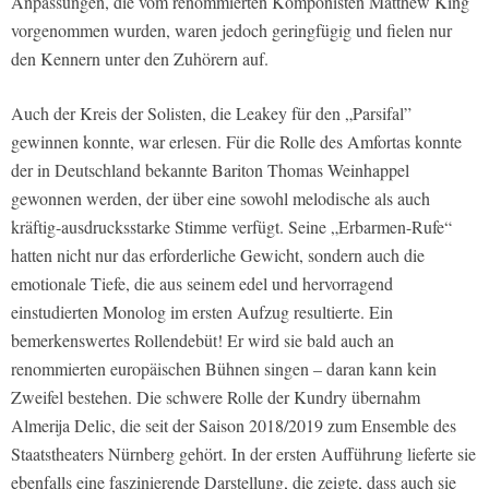
Anpassungen, die vom renommierten Komponisten Matthew King
vorgenommen wurden, waren jedoch geringfügig und fielen nur
den Kennern unter den Zuhörern auf.
Auch der Kreis der Solisten, die Leakey für den „Parsifal”
gewinnen konnte, war erlesen. Für die Rolle des Amfortas konnte
der in Deutschland bekannte Bariton Thomas Weinhappel
gewonnen werden, der über eine sowohl melodische als auch
kräftig-ausdrucksstarke Stimme verfügt. Seine „Erbarmen-Rufe“
hatten nicht nur das erforderliche Gewicht, sondern auch die
emotionale Tiefe, die aus seinem edel und hervorragend
einstudierten Monolog im ersten Aufzug resultierte. Ein
bemerkenswertes Rollendebüt! Er wird sie bald auch an
renommierten europäischen Bühnen singen – daran kann kein
Zweifel bestehen. Die schwere Rolle der Kundry übernahm
Almerija Delic, die seit der Saison 2018/2019 zum Ensemble des
Staatstheaters Nürnberg gehört. In der ersten Aufführung lieferte sie
ebenfalls eine faszinierende Darstellung, die zeigte, dass auch sie