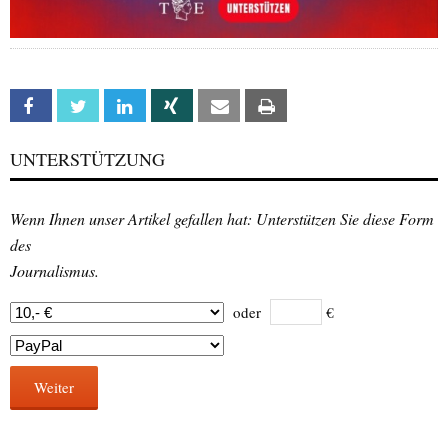
Facebook
Twitter
Linkedin
Xing
Email
Print
UNTERSTÜTZUNG
Wenn Ihnen unser Artikel gefallen hat: Unterstützen Sie diese Form
des
Journalismus.
oder
€
Weiter