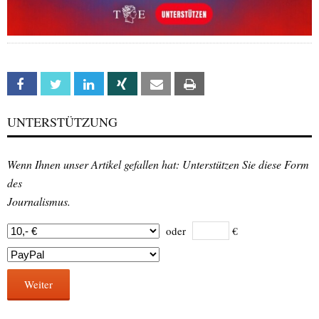
Facebook
Twitter
Linkedin
Xing
Email
Print
UNTERSTÜTZUNG
Wenn Ihnen unser Artikel gefallen hat: Unterstützen Sie diese Form
des
Journalismus.
oder
€
Weiter