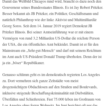
Damit das Weltbild Chicagos rund wird, braucht es dazu noch den
Gouverneur seines Bundesstaates Illinois. Es ist Jay Robert Pritzker.
Besser bekannt als JB Pritzker, ein Politiker, Geschäftsmann und
natürlich Philanthrop wie der linke Aktivist und Multimilliardär
Georg Soros. Seit dem 14. Januar 2019 regiert Demokrat JB
Pritzker Illinois. Bei seiner Amtseinführung war er mit einem
Vermögen von rund 3,2 Milliarden US-Dollar die reichste Person
der USA, die ein öffentliches Amt bekleidet. Damit ist er für den
Mainstream ein „Sehr-gut-Mensch“ und darf mit seinem Reichtum
im Amt auch US-Präsident Donald Trump überholen. Denn der ist
ja ein „böser“ Republikaner.
Genauso schlimm geht es im demokratisch regierten Los Angeles
zu. Dort vermehren sich ganze Zeltstädte von meist
drogensüchtigen Obdachlosen auf den Straßen und Boulevards,
inklusive steigende Beschaffungskriminalität mit Diebstählen,
Überfällen und Schießereien. Fast 75.000 leben im Großraum von
Los Angeles ohne festen Wohnsitz. Im Juni berichtet oft nur das