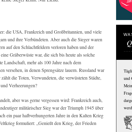
ger: die USA, Frankreich und Großbritannien, und viele
WA
garn und ihre Verbündeten. Aber auch die Sieger waren
Q
ern auf den Schlachtfeldern verloren haben und der
 eine Gräberwüste war, die sich bis heute als solche
nte Landschaft, mehr als 100 Jahre nach dem
en versehen, in denen Sprengsätze lauern. Russland war
Tägl
r zählt die Toten, Verwundeten, die verwüsteten Städte,
und 
n und Verheerungen?
Mein
Frage
ndelt, aber was gerne vergessen wird: Frankreich auch,
darg
indeutiger militärischer Sieg war der Triumph 1945 über
werd
ach ein paar halbverhungerten Jahre in den Kalten Krieg
eltkrieg formuliert: „Genießt den Krieg, der Frieden