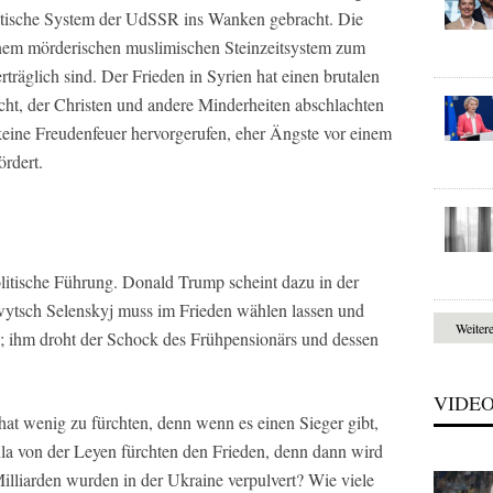
litische System der UdSSR ins Wanken gebracht. Die
inem mörderischen muslimischen Steinzeitsystem zum
träglich sind. Der Frieden in Syrien hat einen brutalen
ht, der Christen und andere Minderheiten abschlachten
 keine Freudenfeuer hervorgerufen, eher Ängste vor einem
rdert.
olitische Führung. Donald Trump scheint dazu in der
ytsch Selenskyj muss im Frieden wählen lassen und
Weiter
n; ihm droht der Schock des Frühpensionärs und dessen
VIDE
hat wenig zu fürchten, denn wenn es einen Sieger gibt,
ula von der Leyen fürchten den Frieden, denn dann wird
lliarden wurden in der Ukraine verpulvert? Wie viele