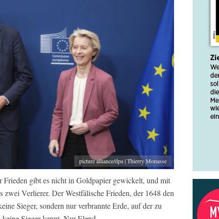
picture alliance/dpa | Thierry Monasse
 Frieden gibt es nicht in Goldpapier gewickelt, und mit
es zwei Verlierer. Der Westfälische Frieden, der 1648 den
keine Sieger, sondern nur verbrannte Erde, auf der zu
g keine Sieger kennt. Nur Elend.