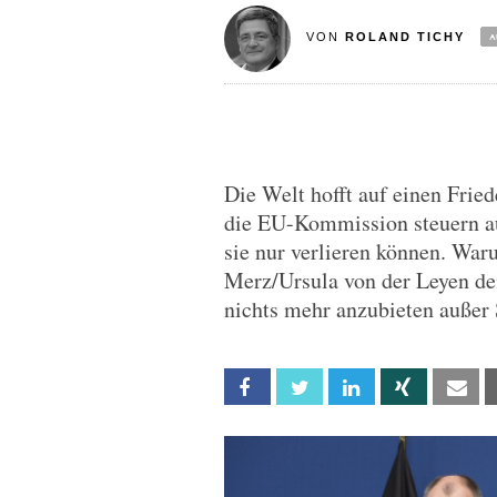
VON
ROLAND TICHY
Die Welt hofft auf einen Frie
die EU-Kommission steuern au
sie nur verlieren können. Wa
Merz/Ursula von der Leyen den
nichts mehr anzubieten außer
Facebook
Twitter
Linkedin
Xing
Em