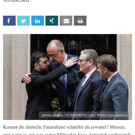
Facebook
Twitter
Linkedin
Xing
Email
Print
picture alliance / ZUMAPRESS.com | Wiktor Szymanowicz
Kommt die deutsche Finanzkrise schneller als erwartet? Müssen,
und wenn ja, mit wie vielen Milliarden Euro, königlich verdienende