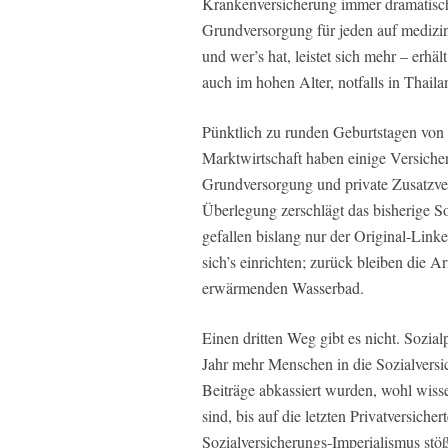
Krankenversicherung immer dramatische
Grundversorgung für jeden auf medizini
und wer’s hat, leistet sich mehr – erh
auch im hohen Alter, notfalls in Thail
Pünktlich zu runden Geburtstagen von
Marktwirtschaft haben einige Versiche
Grundversorgung und private Zusatzver
Überlegung zerschlägt das bisherige So
gefallen bislang nur der Original-Lin
sich’s einrichten; zurück bleiben die 
erwärmenden Wasserbad.
Einen dritten Weg gibt es nicht. Sozialp
Jahr mehr Menschen in die Sozialversi
Beiträge abkassiert wurden, wohl wissen
sind, bis auf die letzten Privatversicher
Sozialversicherungs-Imperialismus stöß