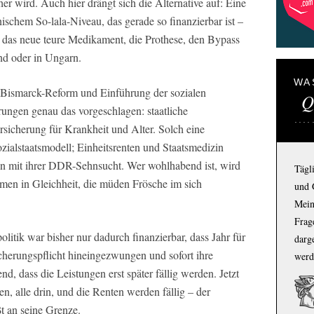
r wird. Auch hier drängt sich die Alternative auf: Eine
schem So-lala-Niveau, das gerade so finanzierbar ist –
ält das neue teure Medikament, die Prothese, den Bypass
and oder in Ungarn.
WA
 Bismarck-Reform und Einführung der sozialen
Q
rungen genau das vorgeschlagen: staatliche
sicherung für Krankheit und Alter. Solch eine
zialstaatsmodell; Einheitsrenten und Staatsmedizin
ken mit ihrer DDR-Sehnsucht. Wer wohlhabend ist, wird
Tägl
Armen in Gleichheit, die müden Frösche im sich
und 
Mein
Frage
olitik war bisher nur dadurch finanzierbar, dass Jahr für
darg
cherungspflicht hineingezwungen und sofort ihre
werd
d, dass die Leistungen erst später fällig werden. Jetzt
ten, alle drin, und die Renten werden fällig – der
t an seine Grenze.