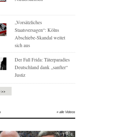
„Vorsätzliches
Staatsversagen“: Kölns
Abschiebe-Skandal weitet
sich aus
Der Fall Frida: Täterparadies
Deutschland dank „sanfter“
Justiz
e >>
O
» alle Videos