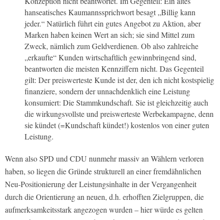
Konzeption nicht beantwortet. Im Gegenteil: Ein altes
hanseatisches Kaumannssprichwort besagt „Billig kann
jeder.“ Natürlich führt ein gutes Angebot zu Aktion, aber
Marken haben keinen Wert an sich; sie sind Mittel zum
Zweck, nämlich zum Geldverdienen. Ob also zahlreiche
„erkaufte“ Kunden wirtschaftlich gewinnbringend sind,
beantworten die meisten Kennziffern nicht. Das Gegenteil
gilt: Der preiswerteste Kunde ist der, den ich nicht kostspielig
finanziere, sondern der unnachdenklich eine Leistung
konsumiert: Die Stammkundschaft. Sie ist gleichzeitig auch
die wirkungsvollste und preiswerteste Werbekampagne, denn
sie kündet (=Kundschaft kündet!) kostenlos von einer guten
Leistung.
Wenn also SPD und CDU nunmehr massiv an Wählern verloren
haben, so liegen die Gründe strukturell an einer fremdähnlichen
Neu-Positionierung der Leistungsinhalte in der Vergangenheit
durch die Orientierung an neuen, d.h. erhofften Zielgruppen, die
aufmerksamkeitsstark angezogen wurden – hier würde es gelten