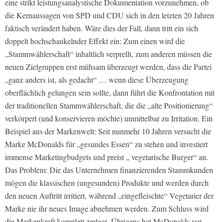
eine strikt leistungsanalystische Dokumentation vorzunehmen, ob
die Kernaussagen von SPD und CDU sich in den letzten 20 Jahren
faktisch verändert haben. Wäre dies der Fall, dann tritt ein sich
doppelt hochschaukelnder Effekt ein: Zum einen wird die
„Stammwählerschaft“ inhaltlich verprellt, zum anderen müssen die
neuen Zielgruppen erst mühsam überzeugt werden, dass die Partei
„ganz anders ist, als gedacht“ … wenn diese Überzeugung
oberflächlich gelungen sein sollte, dann führt die Konfrontation mit
der traditionellen Stammwählerschaft, die die „alte Positionierung“
verkörpert (und konservieren möchte) unmittelbar zu Irritation. Ein
Beispiel aus der Markenwelt: Seit nunmehr 10 Jahren versucht die
Marke McDonalds für „gesundes Essen“ zu stehen und investiert
immense Marketingbudgets und preist „ vegetarische Burger“ an.
Das Problem: Die das Unternehmen finanzierenden Stammkunden
mögen die klassischen (ungesunden) Produkte und werden durch
den neuen Auftritt irritiert, während „eingefleischte“ Vegetarier der
Marke nie ihr neues Image abnehmen werden. Zum Schluss wird
die Markenkraft komplett zerlegt. Übrigens hat McDonalds vor