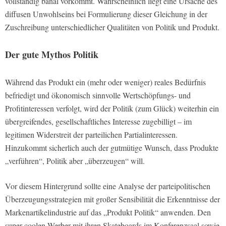
vollständig banal vorkommt. Wahrscheinlich liegt eine Ursache des
diffusen Unwohlseins bei Formulierung dieser Gleichung in der
Zuschreibung unterschiedlicher Qualitäten von Politik und Produkt.
Der gute Mythos Politik
Während das Produkt ein (mehr oder weniger) reales Bedürfnis
befriedigt und ökonomisch sinnvolle Wertschöpfungs- und
Profitinteressen verfolgt, wird der Politik (zum Glück) weiterhin ein
übergreifendes, gesellschaftliches Interesse zugebilligt – im
legitimen Widerstreit der parteilichen Partialinteressen.
Hinzukommt sicherlich auch der gutmütige Wunsch, dass Produkte
„verführen“, Politik aber „überzeugen“ will.
Vor diesem Hintergrund sollte eine Analyse der parteipolitischen
Überzeugungsstrategien mit großer Sensibilität die Erkenntnisse der
Markenartikelindustrie auf das „Produkt Politik“ anwenden. Den
super-coolen Werber mit ihren Skateboards im Konferenzsaal sowie