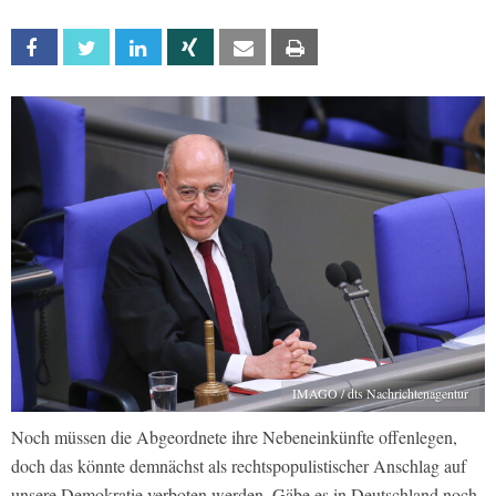
Facebook
Twitter
Linkedin
Xing
Email
Print
IMAGO / dts Nachrichtenagentur
Noch müssen die Abgeordnete ihre Nebeneinkünfte offenlegen,
doch das könnte demnächst als rechtspopulistischer Anschlag auf
unsere Demokratie verboten werden. Gäbe es in Deutschland noch