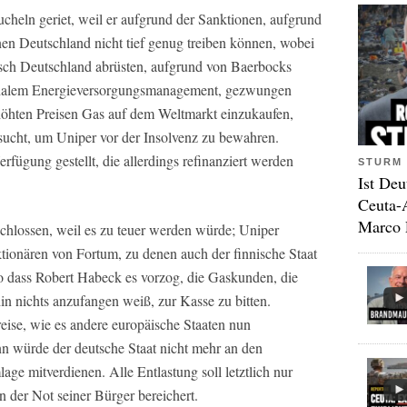
heln geriet, weil er aufgrund der Sanktionen, aufgrund
nen Deutschland nicht tief genug treiben können, wobei
tisch Deutschland abrüsten, aufgrund von Baerbocks
phalem Energieversorgungsmanagement, gezwungen
rhöhten Preisen Gas auf dem Weltmarkt einzukaufen,
sucht, um Uniper vor der Insolvenz zu bewahren.
fügung gestellt, die allerdings refinanziert werden
STURM 
Ist Deu
Ceuta-
Marco 
schlossen, weil es zu teuer werden würde; Uniper
ktionären von Fortum, zu denen auch der finnische Staat
o dass Robert Habeck es vorzog, die Gaskunden, die
in nichts anzufangen weiß, zur Kasse zu bitten.
eise, wie es andere europäische Staaten nun
nn würde der deutsche Staat nicht mehr an den
ge mitverdienen. Alle Entlastung soll letztlich nur
an der Not seiner Bürger bereichert.