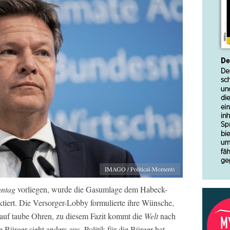
IMAGO / Political-Moments
nntag
vorliegen, wurde die Gasumlage dem Habeck-
ktiert. Die Versorger-Lobby formulierte ihre Wünsche,
 auf taube Ohren, zu diesem Fazit kommt die
Welt
nach
ie Bürger sieht anders aus, Politik für die Bürger hat