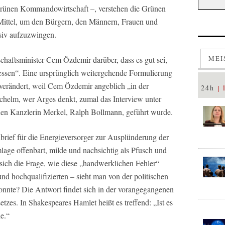
grünen Kommandowirtschaft –, verstehen die Grünen
 Mittel, um den Bürgern, den Männern, Frauen und
siv aufzuzwingen.
MEI
schaftsminister Cem Özdemir darüber, dass es gut sei,
ssen“. Eine ursprünglich weitergehende Formulierung
verändert, weil Cem Özdemir angeblich „in der
24h
 Schelm, wer Arges denkt, zumal das Interview unter
en Kanzlerin Merkel, Ralph Bollmann, geführt wurde.
eibrief für die Energieversorger zur Ausplünderung der
age offenbart, milde und nachsichtig als Pfusch und
e sich die Frage, wie diese „handwerklichen Fehler“
d hochqualifizierten – sieht man von der politischen
onnte? Die Antwort findet sich in der vorangegangenen
tzes. In Shakespeares Hamlet heißt es treffend: „Ist es
e.“