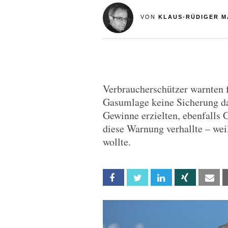
VON
KLAUS-RÜDIGER M
Verbraucherschützer warnten f
Gasumlage keine Sicherung dag
Gewinne erzielten, ebenfalls
diese Warnung verhallte – weil
wollte.
Facebook
Twitter
Linkedin
Xing
Em