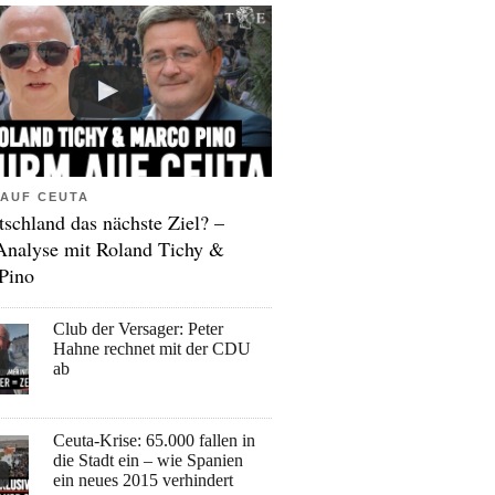
AUF CEUTA
tschland das nächste Ziel? –
Analyse mit Roland Tichy &
Pino
Club der Versager: Peter
Hahne rechnet mit der CDU
ab
Ceuta-Krise: 65.000 fallen in
die Stadt ein – wie Spanien
ein neues 2015 verhindert