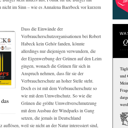
 nicht im Sinn – wie es Annalena Baerbock vor kurzem
Dass die Einwände der
WA
Verbraucherschutzorganisationen bei Robert
Q
Habeck kein Gehör fanden, könnte
allerdings nur diejenigen verwundern, die
der Eigenwerbung der Grünen auf den Leim
gingen, wonach die Grünen für sich in
Tägl
Anspruch nehmen, dass für sie der
und 
Verbraucherschutz an hoher Stelle steht.
Mein
Doch es ist mit dem Verbraucherschutz so
Frage
wie mit dem Umweltschutz. So wie die
darg
 das
Grünen die größte Umweltverschmutzung
werd
mit dem Ausbau der Windparks in Gang
setzen, die jemals in Deutschland
auflösen, weil sie nicht an der Natur interessiert sind,