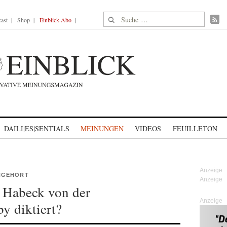
Suche nach:
ast
Shop
Einblick-Abo
DAILI|ES|SENTIALS
MEINUNGEN
VIDEOS
FEUILLETON
NGEHÖRT
 Habeck von der
Anzeige
y diktiert?