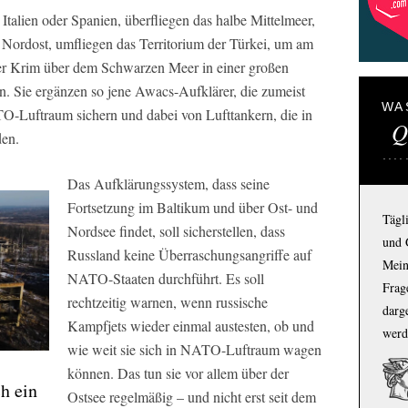
talien oder Spanien, überfliegen das halbe Mittelmeer,
Nordost, umfliegen das Territorium der Türkei, um am
der Krim über dem Schwarzen Meer in einer großen
gen. Sie ergänzen so jene Awacs-Aufklärer, die zumeist
WA
Luftraum sichern und dabei von Lufttankern, die in
Q
den.
Das Aufklärungssystem, dass seine
Fortsetzung im Baltikum und über Ost- und
Tägl
Nordsee findet, soll sicherstellen, dass
und 
Russland keine Überraschungsangriffe auf
Mein
NATO-Staaten durchführt. Es soll
Frage
rechtzeitig warnen, wenn russische
darg
Kampfjets wieder einmal austesten, ob und
werd
wie weit sie sich in NATO-Luftraum wagen
können. Das tun sie vor allem über der
h ein
Ostsee regelmäßig – und nicht erst seit dem