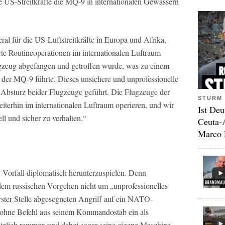
 US-Streitkräfte die MQ-9 in internationalen Gewässern
al für die US-Luftstreitkräfte in Europa und Afrika,
te Routineoperationen im internationalen Luftraum
ugzeug abgefangen und getroffen wurde, was zu einem
 der MQ-9 führte. Dieses unsichere und unprofessionelle
Absturz beider Flugzeuge geführt. Die Flugzeuge der
STURM 
terhin im internationalen Luftraum operieren, und wir
Ist Deu
ll und sicher zu verhalten.“
Ceuta-
Marco 
 Vorfall diplomatisch herunterzuspielen. Denn
i dem russischen Vorgehen nicht um „unprofessionelles
ster Stelle abgesegneten Angriff auf ein NATO-
d ohne Befehl aus seinem Kommandostab ein als
sätzlich rammen und dabei sogar seine eigene Maschine