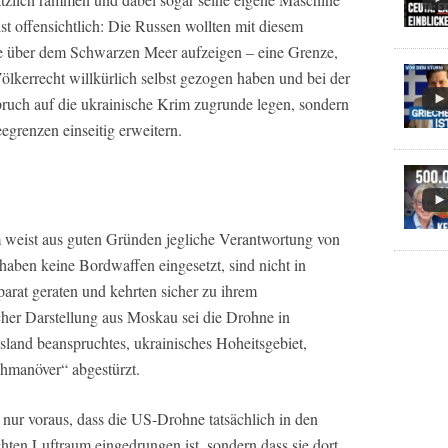
st offensichtlich: Die Russen wollten mit diesem
 über dem Schwarzen Meer aufzeigen – eine Grenze,
ölkerrecht willkürlich selbst gezogen haben und bei der
pruch auf die ukrainische Krim zugrunde legen, sondern
egrenzen einseitig erweitern.
m weist aus guten Gründen jegliche Verantwortung von
haben keine Bordwaffen eingesetzt, sind nicht in
rat geraten und kehrten sicher zu ihrem
her Darstellung aus Moskau sei die Drohne in
sland beanspruchtes, ukrainisches Hoheitsgebiet,
hmanöver“ abgestürzt.
t nur voraus, dass die US-Drohne tatsächlich in den
hten Luftraum eingedrungen ist, sondern dass sie dort