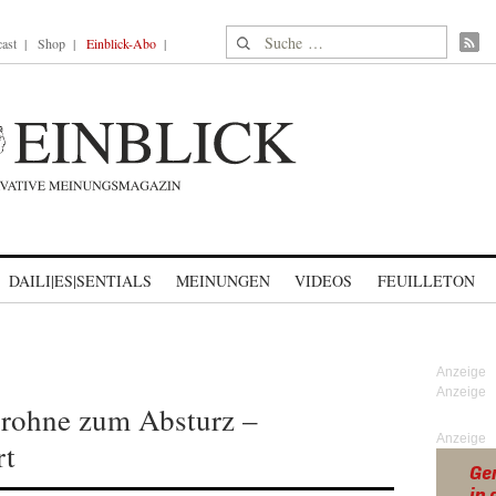
Suche nach:
ast
Shop
Einblick-Abo
DAILI|ES|SENTIALS
MEINUNGEN
VIDEOS
FEUILLETON
rohne zum Absturz –
Anzeige
rt