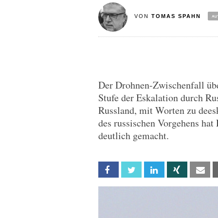
VON
TOMAS SPAHN
Der Drohnen-Zwischenfall üb
Stufe der Eskalation durch R
Russland, mit Worten zu deesk
des russischen Vorgehens hat
deutlich gemacht.
Facebook
Twitter
Linkedin
Xing
Em