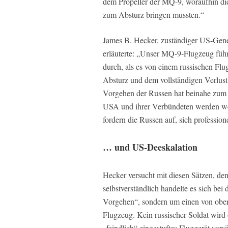
dem Propeller der MQ-9, woraufhin die
zum Absturz bringen mussten.“
James B. Hecker, zuständiger US-Gener
erläuterte: „Unser MQ-9-Flugzeug führ
durch, als es von einem russischen Fl
Absturz und dem vollständigen Verlust
Vorgehen der Russen hat beinahe zum 
USA und ihrer Verbündeten werden wei
fordern die Russen auf, sich professione
… und US-Deeskalation
Hecker versucht mit diesen Sätzen, den
selbstverständlich handelte es sich be
Vorgehen“, sondern um einen von ober
Flugzeug. Kein russischer Soldat wir
„feindlich“ eingestuftes Fluggerät vor