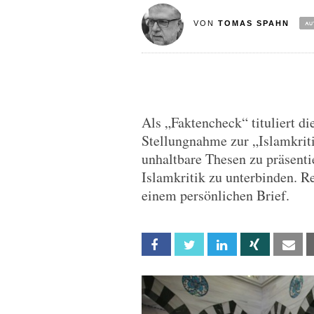
VON
TOMAS SPAHN
Als „Faktencheck“ tituliert di
Stellungnahme zur „Islamkrit
unhaltbare Thesen zu präsentie
Islamkritik zu unterbinden. R
einem persönlichen Brief.
Facebook
Twitter
Linkedin
Xing
Em