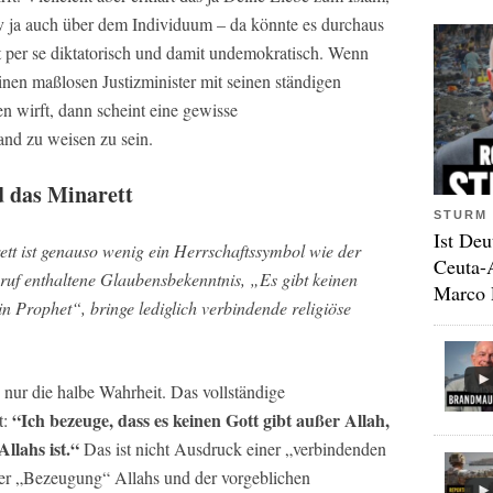
iv ja auch über dem Individuum – da könnte es durchaus
 per se diktatorisch und damit undemokratisch. Wenn
nen maßlosen Justizminister mit seinen ständigen
en wirft, dann scheint eine gewisse
and zu weisen zu sein.
 das Minarett
STURM 
Ist Deu
tt ist genauso wenig ein Herrschaftssymbol wie der
Ceuta-
ruf enthaltene Glaubensbekenntnis, „Es gibt keinen
Marco 
 Prophet“, bringe lediglich verbindende religiöse
s nur die halbe Wahrheit. Das vollständige
“Ich bezeuge, dass es keinen Gott gibt außer Allah,
t:
llahs ist.“
Das ist nicht Ausdruck einer „verbindenden
der „Bezeugung“ Allahs und der vorgeblichen