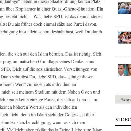
gläubige“ haben in dieser Staatsordnung keinen Platz –
ann über Kopfsteuer in einer Quasi-Ghetto-Situation. Ein
 besteht nicht. – Was, liebe SPD, ist das denn anderes
ltst Du als früher doch einmal säkulare Partei davon,
echtigung hast allein schon deshalb hast, weil Du durch
en, die sich auf den Islam berufen. Das ist richtig. Sich
 zur programmatischen Grundlage seines Denkens und
SPD, Dich auf die sozialistischen Vorstellungen von
Dann schreibst Du, liebe SPD, dass „einige dieser
 höheren Wert“ zumessen als individuellen
be mich seit meinem Studium mit dem Nahen Osten und
ch kenne keine einzige Partei, die sich auf den Islam
Weiter
keinen höheren Wert als den individuellen
auch nicht, denn im Islam steht der Gottesstaat über
VIDE
 eine Existenzberechtigung, wenn es sich dem
ft. Vielleicht aber erklärt das ja Deine Liebe zum Islam,