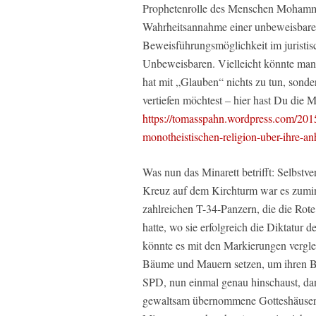
Prophetenrolle des Menschen Mohamme
Wahrheitsannahme einer unbeweisbare
Beweisführungsmöglichkeit im juristi
Unbeweisbaren. Vielleicht könnte ma
hat mit „Glauben“ nichts zu tun, son
vertiefen möchtest – hier hast Du die 
https://tomasspahn.wordpress.com/2015
monotheistischen-religion-uber-ihre-a
Was nun das Minarett betrifft: Selbstve
Kreuz auf dem Kirchturm war es zuminde
zahlreichen T-34-Panzern, die die Rote
hatte, wo sie erfolgreich die Diktatur d
könnte es mit den Markierungen vergle
Bäume und Mauern setzen, um ihren B
SPD, nun einmal genau hinschaust, da
gewaltsam übernommene Gotteshäuser 