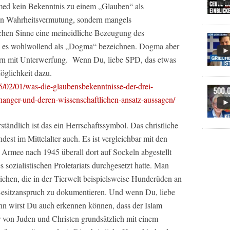
d kein Bekenntnis zu einem „Glauben“ als
n Wahrheitsvermutung, sondern mangels
schen Sinne eine meineidliche Bezeugung des
n es wohlwollend als „Dogma“ bezeichnen. Dogma aber
dern mit Unterwerfung. Wenn Du, liebe SPD, das etwas
Möglichkeit dazu.
/02/01/was-die-glaubensbekenntnisse-der-drei-
nhanger-und-deren-wissenschaftlichen-ansatz-aussagen/
rständlich ist das ein Herrschaftssymbol. Das christliche
st im Mittelalter auch. Es ist vergleichbar mit den
 Armee nach 1945 überall dort auf Sockeln abgestellt
es sozialistischen Proletariats durchgesetzt hatte. Man
ichen, die in der Tierwelt beispielsweise Hunderüden an
esitzanspruch zu dokumentieren. Und wenn Du, liebe
nn wirst Du auch erkennen können, dass der Islam
von Juden und Christen grundsätzlich mit einem