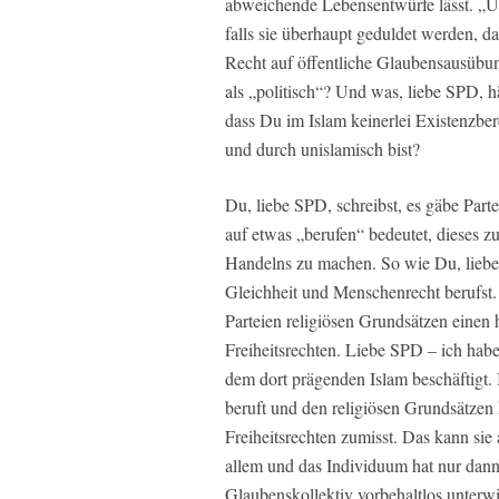
abweichende Lebensentwürfe lässt. „Un
falls sie überhaupt geduldet werden, d
Recht auf öffentliche Glaubensausübung
als „politisch“? Und was, liebe SPD, hä
dass Du im Islam keinerlei Existenzber
und durch unislamisch bist?
Du, liebe SPD, schreibst, es gäbe Partei
auf etwas „berufen“ bedeutet, dieses
Handelns zu machen. So wie Du, liebe 
Gleichheit und Menschenrecht berufst. 
Parteien religiösen Grundsätzen einen
Freiheitsrechten. Liebe SPD – ich ha
dem dort prägenden Islam beschäftigt. I
beruft und den religiösen Grundsätzen 
Freiheitsrechten zumisst. Das kann sie 
allem und das Individuum hat nur dann
Glaubenskollektiv vorbehaltlos unterwir