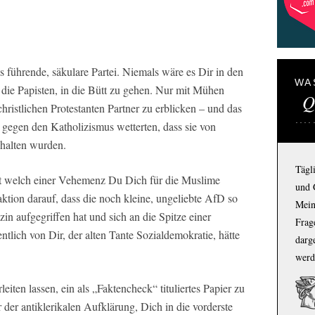
 führende, säkulare Partei. Niemals wäre es Dir in den
WA
ie Papisten, in die Bütt zu gehen. Nur mit Mühen
Q
ristlichen Protestanten Partner zu erblicken – und das
 gegen den Katholizismus wetterten, dass sie von
ehalten wurden.
Tägl
it welch einer Vehemenz Du Dich für die Muslime
und 
eaktion darauf, dass die noch kleine, ungeliebte AfD so
Mein
in aufgegriffen hat und sich an die Spitze einer
Frage
entlich von Dir, der alten Tante Sozialdemokratie, hätte
darg
werd
eiten lassen, ein als „Faktencheck“ tituliertes Papier zu
 der antiklerikalen Aufklärung, Dich in die vorderste