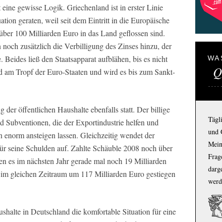
 eine gewisse Logik. Griechenland ist in erster Linie
ation geraten, weil seit dem Eintritt in die Europäische
ber 100 Milliarden Euro in das Land geflossen sind.
noch zusätzlich die Verbilligung des Zinses hinzu, der
 Beides ließ den Staatsapparat aufblähen, bis es nicht
WA
Q
d am Tropf der Euro-Staaten und wird es bis zum Sankt-
 der öffentlichen Haushalte ebenfalls statt. Der billige
Tägl
d Subventionen, die der Exportindustrie helfen und
und 
n enorm ansteigen lassen. Gleichzeitig wendet der
Mein
ür seine Schulden auf. Zahlte Schäuble 2008 noch über
Frage
en es im nächsten Jahr gerade mal noch 19 Milliarden
darg
 im gleichen Zeitraum um 117 Milliarden Euro gestiegen
werd
ushalte in Deutschland die komfortable Situation für eine