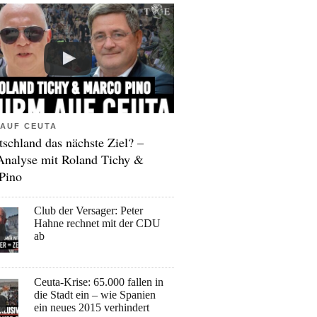
AUF CEUTA
tschland das nächste Ziel? –
Analyse mit Roland Tichy &
Pino
Club der Versager: Peter
Hahne rechnet mit der CDU
ab
Ceuta-Krise: 65.000 fallen in
die Stadt ein – wie Spanien
ein neues 2015 verhindert