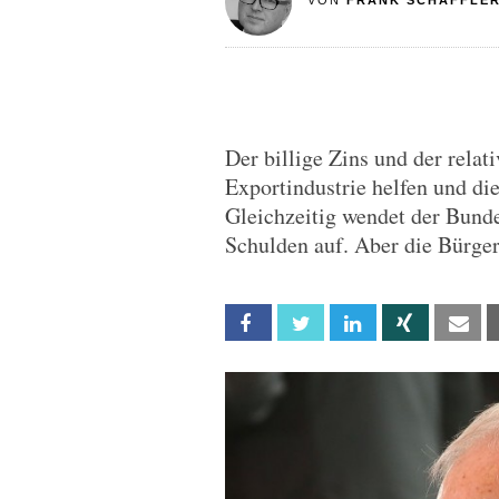
VON
FRANK SCHÄFFLE
Der billige Zins und der rela
Exportindustrie helfen und di
Gleichzeitig wendet der Bund
Schulden auf. Aber die Bürger
Facebook
Twitter
Linkedin
Xing
Em