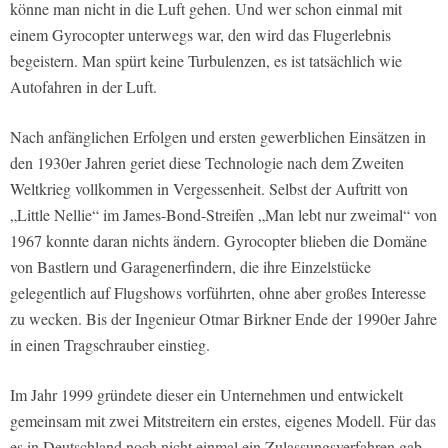
könne man nicht in die Luft gehen. Und wer schon einmal mit
einem Gyrocopter unterwegs war, den wird das Flugerlebnis
begeistern. Man spürt keine Turbulenzen, es ist tatsächlich wie
Autofahren in der Luft.
Nach anfänglichen Erfolgen und ersten gewerblichen Einsätzen in
den 1930er Jahren geriet diese Technologie nach dem Zweiten
Weltkrieg vollkommen in Vergessenheit. Selbst der Auftritt von
„Little Nellie“ im James-Bond-Streifen „Man lebt nur zweimal“ von
1967 konnte daran nichts ändern. Gyrocopter blieben die Domäne
von Bastlern und Garagenerfindern, die ihre Einzelstücke
gelegentlich auf Flugshows vorführten, ohne aber großes Interesse
zu wecken. Bis der Ingenieur Otmar Birkner Ende der 1990er Jahre
in einen Tragschrauber einstieg.
Im Jahr 1999 gründete dieser ein Unternehmen und entwickelt
gemeinsam mit zwei Mitstreitern ein erstes, eigenes Modell. Für das
es in Deutschland noch nicht einmal ein Zulassungsverfahren gab.