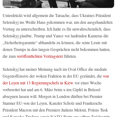
Unterdrückt wird allgemein die Tatsache, dass Ukraines Präsident
Selenskyj ins Weiße Haus gekommen war, um den ausgehandelten
Vertrag zu unterschreiben. Ich halte es für unwahrscheinlich, dass
Selenskyj glaubte, Trump und Vance vor laufenden Kameras die
„Sicherheitsgarantie“ abhandeln zu können, die seine Leute mit
denen Trumps in den langen Gesprächen nicht bekommen hatten,
die zum
veröffentlichten Vertragstext
führten.
Selenskyj hat meiner Meinung nach im Oval Office die mediale
Gegenoffensive der woken Fraktion in der EU gezündet, die
von
der Leyen mit 13 Regierungschefs in Kiew
vor einer Woche
vorbereitet hat und am 6. März beim x-ten Gipfel in Brüssel
absegnen lassen will. Morgen in London dürften bei Premier
Starmer EU-von der Leyen, Kanzler Scholz und Frankreichs
Präsident Macron mit den Premiers Italiens Meloni, Polens Tusk
und Kanadas Trudeau sowie NATO-Rutte am selben Ziel basteln