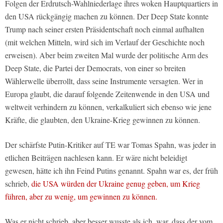
Folgen der Erdrutsch-Wahlniederlage ihres woken Hauptquartiers in
den USA rückgängig machen zu können. Der Deep State konnte
Trump nach seiner ersten Präsidentschaft noch einmal aufhalten
(mit welchen Mitteln, wird sich im Verlauf der Geschichte noch
erweisen). Aber beim zweiten Mal wurde der politische Arm des
Deep State, die Partei der Democrats, von einer so breiten
Wählerwelle überrollt, dass seine Instrumente versagten. Wer in
Europa glaubt, die darauf folgende Zeitenwende in den USA und
weltweit verhindern zu können, verkalkuliert sich ebenso wie jene
Kräfte, die glaubten, den Ukraine-Krieg gewinnen zu können.
Der schärfste Putin-Kritiker auf TE war Tomas Spahn, was jeder in
etlichen Beiträgen nachlesen kann. Er wäre nicht beleidigt
gewesen, hätte ich ihn Feind Putins genannt. Spahn war es, der früh
schrieb,
die USA würden der Ukraine genug geben, um Krieg
führen, aber zu wenig, um gewinnen zu können.
Was er nicht schrieb, aber besser wusste als ich, war, dass der vom