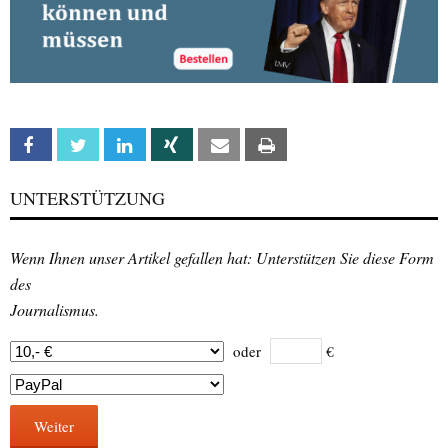
Facebook
Twitter
Linkedin
Xing
Email
Print
UNTERSTÜTZUNG
Wenn Ihnen unser Artikel gefallen hat: Unterstützen Sie diese Form
des
Journalismus.
oder
€
Weiter