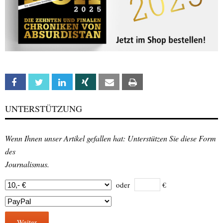
Facebook
Twitter
Linkedin
Xing
Email
Print
UNTERSTÜTZUNG
Wenn Ihnen unser Artikel gefallen hat: Unterstützen Sie diese Form
des
Journalismus.
oder
€
Weiter