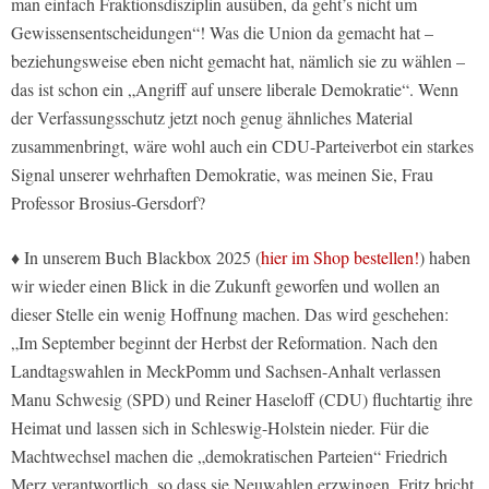
man einfach Fraktionsdisziplin ausüben, da geht’s nicht um
Gewissensentscheidungen“! Was die Union da gemacht hat –
beziehungsweise eben nicht gemacht hat, nämlich sie zu wählen –
das ist schon ein „Angriff auf unsere liberale Demokratie“. Wenn
der Verfassungsschutz jetzt noch genug ähnliches Material
zusammenbringt, wäre wohl auch ein CDU-Parteiverbot ein starkes
Signal unserer wehrhaften Demokratie, was meinen Sie, Frau
Professor Brosius-Gersdorf?
♦ In unserem Buch Blackbox 2025 (
hier im Shop bestellen!
) haben
wir wieder einen Blick in die Zukunft geworfen und wollen an
dieser Stelle ein wenig Hoffnung machen. Das wird geschehen:
„Im September beginnt der Herbst der Reformation. Nach den
Landtagswahlen in MeckPomm und Sachsen-Anhalt verlassen
Manu Schwesig (SPD) und Reiner Haseloff (CDU) fluchtartig ihre
Heimat und lassen sich in Schleswig-Holstein nieder. Für die
Machtwechsel machen die „demokratischen Parteien“ Friedrich
Merz verantwortlich, so dass sie Neuwahlen erzwingen. Fritz bricht