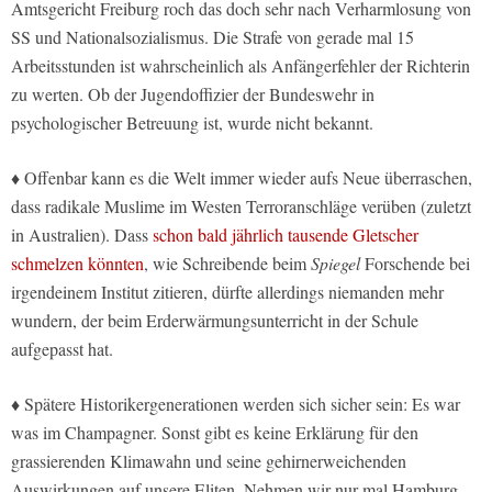
Amtsgericht Freiburg roch das doch sehr nach Verharmlosung von
SS und Nationalsozialismus. Die Strafe von gerade mal 15
Arbeitsstunden ist wahrscheinlich als Anfängerfehler der Richterin
zu werten. Ob der Jugendoffizier der Bundeswehr in
psychologischer Betreuung ist, wurde nicht bekannt.
♦ Offenbar kann es die Welt immer wieder aufs Neue überraschen,
dass radikale Muslime im Westen Terroranschläge verüben (zuletzt
in Australien). Dass
schon bald jährlich tausende Gletscher
schmelzen könnten
, wie Schreibende beim
Spiegel
Forschende bei
irgendeinem Institut zitieren, dürfte allerdings niemanden mehr
wundern, der beim Erderwärmungsunterricht in der Schule
aufgepasst hat.
♦ Spätere Historikergenerationen werden sich sicher sein: Es war
was im Champagner. Sonst gibt es keine Erklärung für den
grassierenden Klimawahn und seine gehirnerweichenden
Auswirkungen auf unsere Eliten. Nehmen wir nur mal Hamburg.