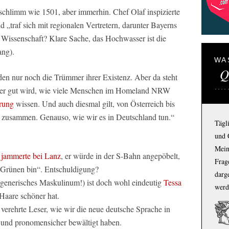
schlimm wie 1501, aber immerhin. Chef Olaf inspizierte
 „traf sich mit regionalen Vertretern, darunter Bayerns
e Wissenschaft? Klare Sache, das Hochwasser ist die
ang).
WA
Q
en nur noch die Trümmer ihrer Existenz. Aber da steht
wieder gut wird, wie viele Menschen im Homeland NRW
hrung
wissen. Und auch diesmal gilt, von Österreich bis
r zusammen. Genauso, wie wir es in Deutschland tun.“
Tägl
und 
Mein
r
jammerte bei Lanz
, er würde in der S-Bahn angepöbelt,
Frage
n Grünen bin“. Entschuldigung?
darg
(generisches Maskulinum!) ist doch wohl eindeutig
Tessa
werd
Haare schöner hat.
, verehrte Leser, wie wir die neue deutsche Sprache in
h und pronomensicher bewältigt haben.