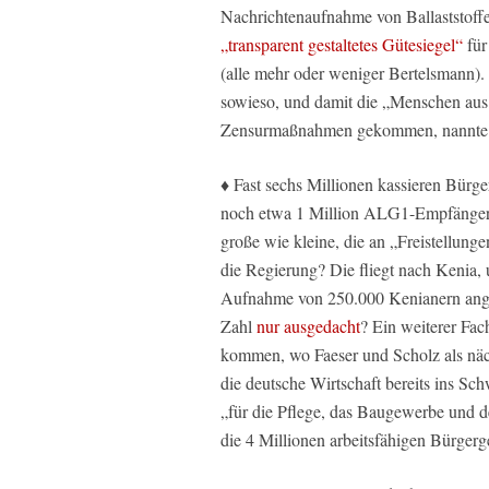
Nachrichtenaufnahme von Ballaststoffen
„transparent gestaltetes Gütesiegel“
für
(alle mehr oder weniger Bertelsmann). 
sowieso, und damit die „Menschen aus 
Zensurmaßnahmen gekommen, nannte Ber
♦ Fast sechs Millionen kassieren Bür
noch etwa 1 Million ALG1-Empfänger, e
große wie kleine, die an „Freistellu
die Regierung? Die fliegt nach Kenia,
Aufnahme von 250.000 Kenianern angeb
Zahl
nur ausgedacht
? Ein weiterer Fac
kommen, wo Faeser und Scholz als nä
die deutsche Wirtschaft bereits ins S
„für die Pflege, das Baugewerbe und de
die 4 Millionen arbeitsfähigen Bürgerg