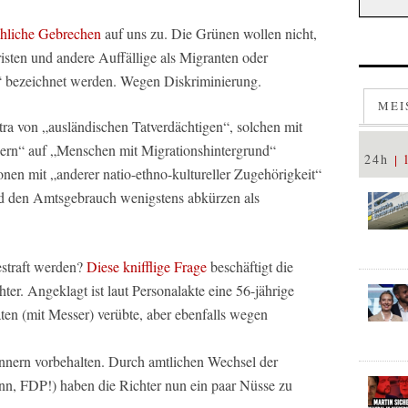
chliche Gebrechen
auf uns zu. Die Grünen wollen nicht,
risten und andere Auffällige als Migranten oder
 bezeichnet werden. Wegen Diskriminierung.
MEI
xtra von „ausländischen Tatverdächtigen“, solchen mit
ern“ auf „Menschen mit Migrationshintergrund“
24h
onen mit „anderer natio-ethno-kultureller Zugehörigkeit“
nd den Amtsgebrauch wenigstens abkürzen als
estraft werden?
Diese knifflige Frage
beschäftigt die
er. Angeklagt ist laut Personalakte eine 56-jährige
ten (mit Messer) verübte, aber ebenfalls wegen
Männern vorbehalten. Durch amtlichen Wechsel der
nn, FDP!) haben die Richter nun ein paar Nüsse zu