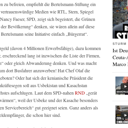
 zu befreien, empfiehlt die Bertelsmann-Stiftung ein
 vertrauenswürdige Medien wie RTL, Stern, Spiegel
Nancy Faeser, SPD, zeigt sich begeistert, die Grünen
der Bevölkerung“ denken, sie wären allein auf diese
telsmann seine Initiative einfach „Bürgerrat“.
STURM 
gergeld (davon 4 Millionen Erwerbsfähige), dazu kommen
Ist Deu
rschreckend lang ist inzwischen die Liste der Firmen,
Ceuta-
ngen“ oder gleich Abwanderung denken. Und was macht
Marco 
 um dort Busfahrer anzuwerben! Hat Chef Olaf die
oten? Oder hat sich der kenianische Präsident die
hkräftesegen soll aus Usbekistan und Kasachstan
chstes aufschlugen. Laut dem SPD-nahen
RND
„gerät
chwärmen“, weil der Usbeke und der Kasache besonders
n Servicebereich“ gut geeignet seien. Ganz anders als
eldempfänger, die schon hier sind.