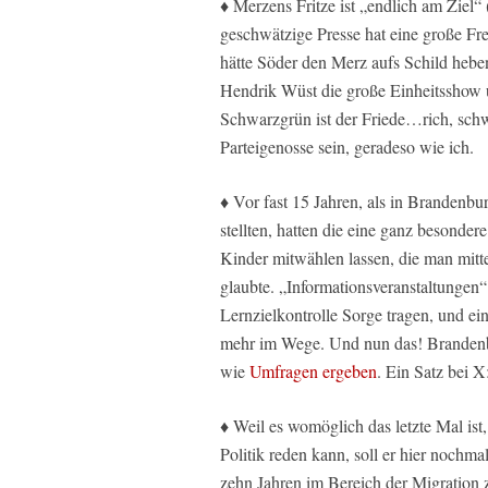
♦ Merzens Fritze ist „endlich am Ziel“
geschwätzige Presse hat eine große F
hätte Söder den Merz aufs Schild hebe
Hendrik Wüst die große Einheitsshow 
Schwarzgrün ist der Friede…rich, sch
Parteigenosse sein, geradeso wie ich.
♦ Vor fast 15 Jahren, als in Brandenb
stellten, hatten die eine ganz besonde
Kinder mitwählen lassen, die man mitt
glaubte. „Informationsveranstaltungen
Lernzielkontrolle Sorge tragen, und 
mehr im Wege. Und nun das! Brandenbu
wie
Umfragen ergeben
. Ein Satz bei X
♦ Weil es womöglich das letzte Mal ist
Politik reden kann, soll er hier nochm
zehn Jahren im Bereich der Migration 