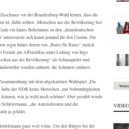
k-Zuschauer vor der Brandenburg-Wahl lernen, dass die
n ist, dafür sollten „Menschen aus der Bevölkerung frei
nde ein klares Bekenntnis zu den „demokratischen
V interessierte sich kaum jemand für den Unsinn. Die
ben sogar hinter denen von „Bares für Rares“ zurück.
iel Freude am Affenzirkus unter Leitung von Ingo
chen aus der Bevölkerung“ als Schauspieler und
ndarsteller wurden enttarnt, die Schmiere entlarvt.
usammenhang mit dem abgekarteten Wahlspiel „Die
Weiter
ich habe der NDR keine Menschen „mit Nebentätigkeiten
n können, wär ja wohl noch schöner! Aber gezahlt wurde
s Schleiermann, „die Anreisekosten und die
VIDE
nn ja geklärt.
 Bertelsmann ganz weit vorne. Um den Bürger bei der