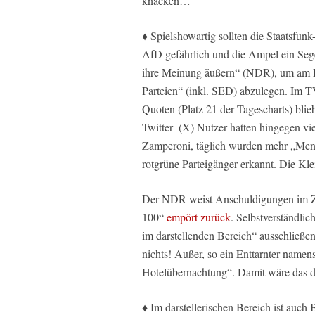
knacken…
♦ Spielshowartig sollten die Staatsfun
AfD gefährlich und die Ampel ein Sege
ihre Meinung äußern“ (NDR), um am E
Parteien“ (inkl. SED) abzulegen. Im T
Quoten (Platz 21 der Tagescharts) blie
Twitter- (X) Nutzer hatten hingegen v
Zamperoni, täglich wurden mehr „Mens
rotgrüne Parteigänger erkannt. Die Klei
Der NDR weist Anschuldigungen im Z
100“
empört zurück
. Selbstverständl
im darstellenden Bereich“ ausschließe
nichts! Außer, so ein Enttarnter namen
Hotelübernachtung“. Damit wäre das da
♦ Im darstellerischen Bereich ist auch