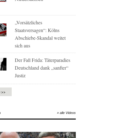
„Vorsätzliches
Staatsversagen“: Kölns
Abschiebe-Skandal weitet
sich aus
Der Fall Frida: Täterparadies
Deutschland dank „sanfter“
Justiz
e >>
O
» alle Videos