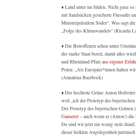
♦ Land unter im Süden. Nicht ganz so 
mit Sandsäcken gesicherte Flussufer und
Ministerpräsident Söder“. Was sagt di
„Folge des Klimawandels“ (Ricarda L
♦ Die Betroffenen sehen unter Umständ
der starke Staat bereit, damit alles 
und Rheinland-Pfalz
aus eigener Erfa
Polen: „Als Europäer*innen halten wi
(Annalena Baerbock)
♦ Der hochrote Grüne Anton Hofreite
weil „ich der Prototyp des bayerische
Der Prototyp des bayerischen Grünen 
Ganserer
– auch wenn er (Anton!) die 
Da sind wir jetzt ein wenig stolz drauf
dieser heiklen Angelegenheit juristisc