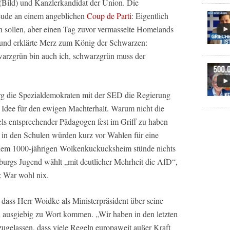
 (Bild) und Kanzlerkandidat der Union. Die
reude an einem angeblichen
Coup de Parti
: Eigentlich
n sollen, aber einen Tag zuvor vermasselte Homelands
und erklärte Merz zum König der Schwarzen:
warzgrün bin auch ich, schwarzgrün muss der
urg die Spezialdemokraten mit der SED die Regierung
re Idee für den ewigen Machterhalt. Warum nicht die
els entsprechender Pädagogen fest im Griff zu haben
“ in den Schulen würden kurz vor Wahlen für eine
einem 1000-jährigen Wolkenkuckucksheim stünde nichts
rgs Jugend wählt „mit deutlicher Mehrheit die AfD“,
: War wohl nix.
, dass Herr Woidke als Ministerpräsident über seine
al ausgiebig zu Wort kommen. „Wir haben in den letzten
zugelassen, dass viele Regeln europaweit außer Kraft