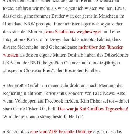
♦ Über den islamistischen Mörder, der in Berlin 13 Menschen
tötete, erfahren wir mehr, als wir eigentlich wissen wollten. Etwa,
dass er ein ganz frommer Bruder war, der gerne in Moscheen im
Homeland NRW predigte. Innenminister Jäger war sogar sicher,
dass sich der Mörder
„vom Salafismus wegbewegte“
und eine
Integrations-Karriere im Drogenhandel anstrebte. Fakt ist, dass
diverse Sicherheits- und Geheimdienste
mehr über den Tunesier
wussten
als dessen eigene Mutter. Deshalb haben das Düsseldorfer
LKA und der BND die größten Chancen auf den diesjährigen
„Inspector Clouseau-Preis“, den Rosaroten Panther.
♦ Die größte Gefahr im neuen Jahr droht uns nach Meinung der
Regierung nicht vom Terrorismus, sondern von Fake News. Also,
wenn Volldeppen auf Facebook melden, Kim Fisher sei tot – dabei
starb Carrie Fisher. Oh, halt!
Das war ja Kai Gniffkes Tagesschau!
Wird der jetzt auch streng bestraft, Heiko?
♦ Schön, dass
eine vom ZDF bezahlte Umfrage
ergab, dass das