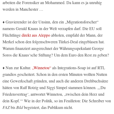
arbeiten die Forensiker an Mohammed. Da kann es ja unruhig
werden in Manchester …
♦ Gravierender ist der Unsinn, den ein „Migrationsforscher“
namens Gerald Knaus in der Welt verzapfen darf. Die EU soll
Flüchtlinge
direkt aus Aleppo
abholen, empfahl der Mann, der
Merkel schon den folgenschweren Türkei-Deal eingeblasen hat.
Warum finanziert ausgerechnet der Währungsspekulant George
Soros die Knaus‘sche Stiftung? Um dem Euro den Rest zu geben?
♦ Nun zur Kultur.
„Winnetou“
als Integrations-Soap ist auf RTL
grandios gescheitert. Schon in den ersten Minuten wollten Nutten
eine Gewerkschaft gründen, und auch die anderen Drehbuchsätze
hätten von Ralf Rotzig und Siggi Simpel stammen können. „‚Du
Friedensvertrag‘, antwortet Winnetou, ‚zwischen dein Herz und
dein Kopf.‘“ Wie in der Politik, so im Feuilleton: Die Schreiber von
FAZ
bis
Bild
begeistert, das Publikum nicht.