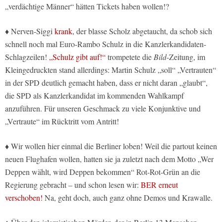
„verdächtige Männer“ hätten Tickets haben wollen!?
♦ Nerven-Siggi
krank
, der blasse Scholz abgetaucht, da schob sich
schnell noch mal Euro-Rambo Schulz in die Kanzlerkandidaten-
Schlagzeilen!
„Schulz gibt auf!“
trompetete die
Bild
-Zeitung, im
Kleingedruckten stand allerdings: Martin Schulz „soll“ „Vertrauten“
in der SPD deutlich gemacht haben, dass er nicht daran „glaubt“,
die SPD als Kanzlerkandidat im kommenden Wahlkampf
anzuführen. Für unseren Geschmack zu viele Konjunktive und
„Vertraute“ im Rücktritt vom Antritt!
♦ Wir wollen hier einmal die Berliner loben! Weil die partout keinen
neuen Flughafen wollen, hatten sie ja zuletzt nach dem Motto „Wer
Deppen wählt, wird Deppen bekommen“ Rot-Rot-Grün an die
Regierung gebracht – und schon lesen wir:
BER erneut
verschoben!
Na, geht doch, auch ganz ohne Demos und Krawalle.