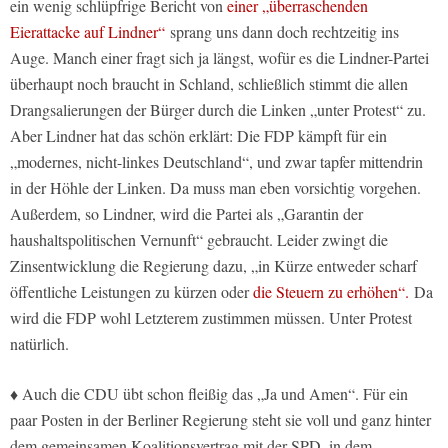
ein wenig schlüpfrige Bericht von
einer „überraschenden
Eierattacke auf Lindner“
sprang uns dann doch rechtzeitig ins
Auge. Manch einer fragt sich ja längst, wofür es die Lindner-Partei
überhaupt noch braucht in Schland, schließlich stimmt die allen
Drangsalierungen der Bürger durch die Linken „unter Protest“ zu.
Aber Lindner hat das schön erklärt: Die FDP kämpft für ein
„modernes, nicht-linkes Deutschland“, und zwar tapfer mittendrin
in der Höhle der Linken. Da muss man eben vorsichtig vorgehen.
Außerdem, so Lindner, wird die Partei als „Garantin der
haushaltspolitischen Vernunft“ gebraucht. Leider zwingt die
Zinsentwicklung die Regierung dazu, „in Kürze entweder scharf
öffentliche Leistungen zu kürzen oder
die Steuern zu erhöhen“.
Da
wird die FDP wohl Letzterem zustimmen müssen. Unter Protest
natürlich.
♦ Auch die CDU übt schon fleißig das „Ja und Amen“. Für ein
paar Posten in der Berliner Regierung steht sie voll und ganz hinter
dem gemeinsamen Koalitionsvertrag mit der SPD, in dem