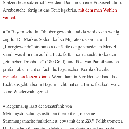
Spitzensteuersatz erhöht werden. Dann noch eine Praxisgebühr für
Arztbesuche, fertig ist das Teufelsgebräu,
mit dem man Wahlen
verliert.
♦ In Bayern wird im Oktober gewählt, und da wird es ein wenig
eng für Dr. Markus Söder, der bei Migration, Corona und
„Energiewende“ stramm an der Seite der gebenedeiten Merkel
stand, was ihm nun auf die Füße fällt. Hier versucht Söder den
„einfachen Drehhofer“ (180 Grad), und lässt von Parteifreunden
prüfen, ob er nicht einfach die bayerischen Kernkraftwerke
weiterlaufen lassen könne.
Wenn dann in Norddeutschland das
Licht ausgeht, aber in Bayern nicht mal eine Birne flackert, wäre
seine Wiederwahl geritzt.
♦ Regelmäßig lässt der Staatsfunk von
Meinungsforschungsinstituten überprüfen, ob seine
Stimmungsmache funktioniert, etwa mit dem
ZDF
-Politbarometer.
Und wieder können sie in Mainz sagen: Gute Arbeit gemacht.