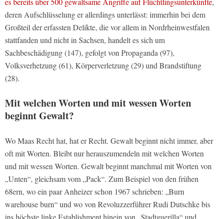
es bereits über 500 gewaltsame Angriffe auf Flüchtlingsunterkünfte
,
deren Aufschlüsselung er allerdings unterlässt: immerhin bei dem
Großteil der erfassten Delikte, die vor allem in Nordrheinwestfalen
stattfanden und nicht in Sachsen, handelt es sich um
Sachbeschädigung (147), gefolgt von Propaganda (97),
Volksverhetzung (61), Körperverletzung (29) und Brandstiftung
(28).
Mit welchen Worten und mit wessen Worten
beginnt Gewalt?
Wo Maas Recht hat, hat er Recht. Gewalt beginnt nicht immer, aber
oft mit Worten. Bleibt nur herauszumendeln mit welchen Worten
und mit wessen Worten. Gewalt beginnt manchmal mit Worten von
„Unten“, gleichsam vom „Pack“. Zum Beispiel von den frühen
68ern, wo ein paar Anheizer schon 1967 schrieben: „Burn
warehouse burn“ und wo von Revoluzzerführer Rudi Dutschke bis
ins höchste linke Establishment hinein von „Stadtguerilla“ und