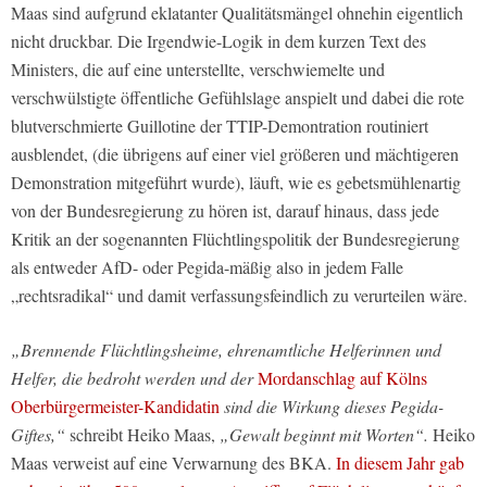
Maas sind aufgrund eklatanter Qualitätsmängel ohnehin eigentlich
nicht druckbar. Die Irgendwie-Logik in dem kurzen Text des
Ministers, die auf eine unterstellte, verschwiemelte und
verschwülstigte öffentliche Gefühlslage anspielt und dabei die rote
blutverschmierte Guillotine der TTIP-Demontration routiniert
ausblendet, (die übrigens auf einer viel größeren und mächtigeren
Demonstration mitgeführt wurde), läuft, wie es gebetsmühlenartig
von der Bundesregierung zu hören ist, darauf hinaus, dass jede
Kritik an der sogenannten Flüchtlingspolitik der Bundesregierung
als entweder AfD- oder Pegida-mäßig also in jedem Falle
„rechtsradikal“ und damit verfassungsfeindlich zu verurteilen wäre.
„Brennende Flüchtlingsheime, ehrenamtliche Helferinnen und
Helfer, die bedroht werden und der
Mordanschlag auf Kölns
Oberbürgermeister-Kandidatin
sind die Wirkung dieses Pegida-
Giftes,“
schreibt Heiko Maas,
„Gewalt beginnt mit Worten“.
Heiko
Maas verweist auf eine Verwarnung des BKA.
In diesem Jahr gab