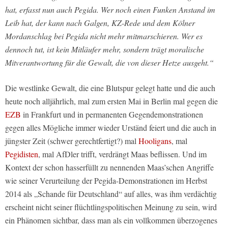
hat, erfasst nun auch Pegida. Wer noch einen Funken Anstand im
Leib hat, der kann nach Galgen, KZ-Rede und dem Kölner
Mordanschlag bei Pegida nicht mehr mitmarschieren. Wer es
dennoch tut, ist kein Mitläufer mehr, sondern trägt moralische
Mitverantwortung für die Gewalt, die von dieser Hetze ausgeht.“
Die westlinke Gewalt, die eine Blutspur gelegt hatte und die auch
heute noch alljährlich, mal zum ersten Mai in Berlin mal gegen die
EZB
in Frankfurt und in permanenten Gegendemonstrationen
gegen alles Mögliche immer wieder Urständ feiert und die auch in
jüngster Zeit (schwer gerechtfertigt?) mal
Hooligans
, mal
Pegidisten
, mal AfDler trifft, verdrängt Maas beflissen. Und im
Kontext der schon hasserfüllt zu nennenden Maas’schen Angriffe
wie seiner Verurteilung der Pegida-Demonstrationen im Herbst
2014 als „Schande für Deutschland“ auf alles, was ihm verdächtig
erscheint nicht seiner flüchtlingspolitischen Meinung zu sein, wird
ein Phänomen sichtbar, dass man als ein vollkommen überzogenes