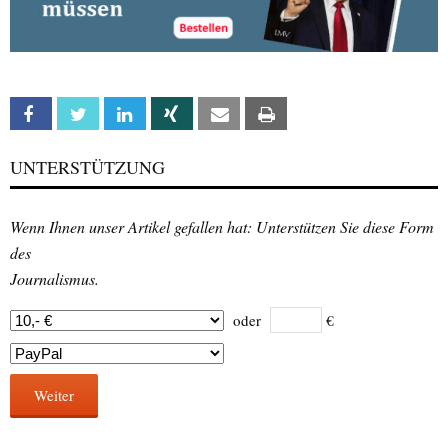
Facebook
Twitter
Linkedin
Xing
Email
Print
UNTERSTÜTZUNG
Wenn Ihnen unser Artikel gefallen hat: Unterstützen Sie diese Form
des
Journalismus.
oder
€
Weiter