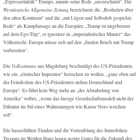
„Erpressertaktik“ Trumps, nannte seine Rede „unverschämt“. Die
Westdeutsche Allgemeine Zeitung
bezeichnete die „Bosheiten über
den alten Kontinent“ und die „mit Lügen und Selbstlob gespickte
Rede“ als Kampfansage an die Europäer. „Trump ist ungebremst
auf dem Ego-Trip“, er ignoriere in „imperialistischer Manier“ das
Völkerrecht. Europa müsse sich auf den „finalen Bruch mit Trump
vorbereiten“.
Die
Volksstimme
aus Magdeburg beschuldigt des US-Präsidenten,
wie ein „römischer Imperator“ herrschen zu wollen, „ganz oben auf
der Feindesliste des US-Präsidenten stehen Deutschland und
Europa“. Es führt kein Weg mehr an „der Abnabelung von
Amerika“ vorbei, „wenn das hiesige Gesellschaftsmodell nicht der
Diktatur im Stil eines Wahnsinnigen wie Kaiser Nero weichen
soll“.
Die hasserfüllten Tiraden und die Verteufelung des Immobilien-
Tycoons im Weißen Haus lassen wenig Gutes für die Zukunft des