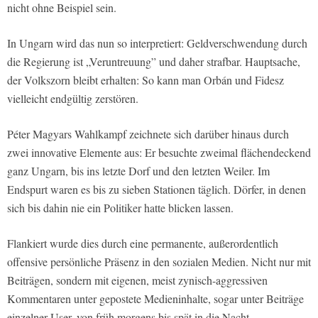
nicht ohne Beispiel sein.
In Ungarn wird das nun so interpretiert: Geldverschwendung durch
die Regierung ist „Veruntreuung” und daher strafbar. Hauptsache,
der Volkszorn bleibt erhalten: So kann man Orbán und Fidesz
vielleicht endgültig zerstören.
Péter Magyars Wahlkampf zeichnete sich darüber hinaus durch
zwei innovative Elemente aus: Er besuchte zweimal flächendeckend
ganz Ungarn, bis ins letzte Dorf und den letzten Weiler. Im
Endspurt waren es bis zu sieben Stationen täglich. Dörfer, in denen
sich bis dahin nie ein Politiker hatte blicken lassen.
Flankiert wurde dies durch eine permanente, außerordentlich
offensive persönliche Präsenz in den sozialen Medien. Nicht nur mit
Beiträgen, sondern mit eigenen, meist zynisch-aggressiven
Kommentaren unter gepostete Medieninhalte, sogar unter Beiträge
einzelner User, von früh morgens bis spät in die Nacht.