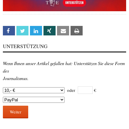
Facebook
Twitter
Linkedin
Xing
Email
Print
UNTERSTÜTZUNG
Wenn Ihnen unser Artikel gefallen hat: Unterstützen Sie diese Form
des
Journalismus.
oder
€
Weiter