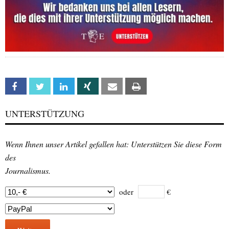
Facebook
Twitter
Linkedin
Xing
Email
Print
UNTERSTÜTZUNG
Wenn Ihnen unser Artikel gefallen hat: Unterstützen Sie diese Form
des
Journalismus.
oder
€