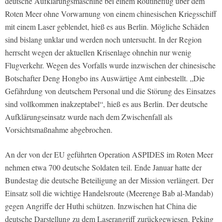
deutsche Aufklärungsmaschine bei einem Routineflug über dem
Roten Meer ohne Vorwarnung von einem chinesischen Kriegsschiff
mit einem Laser geblendet, hieß es aus Berlin. Mögliche Schäden
sind bislang unklar und werden noch untersucht. In der Region
herrscht wegen der aktuellen Krisenlage ohnehin nur wenig
Flugverkehr. Wegen des Vorfalls wurde inzwischen der chinesische
Botschafter Deng Hongbo ins Auswärtige Amt einbestellt. „Die
Gefährdung von deutschem Personal und die Störung des Einsatzes
sind vollkommen inakzeptabel“, hieß es aus Berlin. Der deutsche
Aufklärungseinsatz wurde nach dem Zwischenfall als
Vorsichtsmaßnahme abgebrochen.
An der von der EU geführten Operation ASPIDES im Roten Meer
nehmen etwa 700 deutsche Soldaten teil. Ende Januar hatte der
Bundestag die deutsche Beteiligung an der Mission verlängert. Der
Einsatz soll die wichtige Handelsroute (Meerenge Bab al-Mandab)
gegen Angriffe der Huthi schützen. Inzwischen hat China die
deutsche Darstellung zu dem Laserangriff zurückgewiesen. Peking