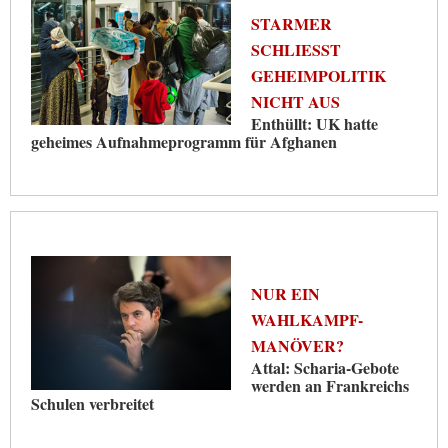
STARMER
SCHLIESST G
EHEIMPOLITIK N
ICHT AUS
Enthüllt: UK hatte
geheimes Aufnahmeprogramm für Afghanen
NUR EIN
WAHLKAMPF-
MANÖVER?
Attal: Scharia-Gebote
werden an Frankreichs
Schulen verbreitet