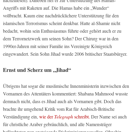
nachzulesen). Daneben rief er zur Unterstützung des Hamas-
Angriffs mit Raketen auf. Die Hamas habe ein „Wunder“
vollbracht. Kaum eine nachdrücklichere Unterstützung für den
islamischen Terrorismus scheint denkbar. Hatte al-Shamie nicht
bedacht, wohin sein Enthusiasmus führte oder gehört auch er zu
dem Terrornetzwerk um seinen Sohn? Der Chirurg war in den
1990er-Jahren mit seiner Familie ins Vereinigte Königreich
eingewandert. Sein Sohn Jihad wurde 2006 britischer Staatsbürger.
Ernst und Scherz um „Jihad“
Übrigens hat sogar die muslimische Innenministerin inzwischen den
Vornamen des Attentäters kommentiert: Shabana Mahmood wusste
demnach nicht, dass es Jihad auch als Vornamen gibt. Doch das
brachte ihr umgehend Kritik vom Rat für Arabisch-Britische
Verständigung ein,
wie der
Telegraph
schreibt.
Der Name sei auch
für christliche Araber gebräuchlich, und alle Namensträger
befürchteten nun ansteigende Diskriminierungswellen. Ohnehin