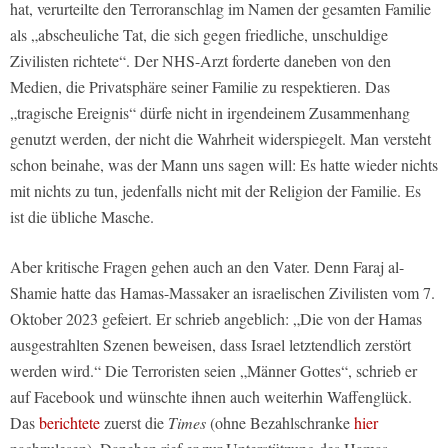
hat, verurteilte den Terroranschlag im Namen der gesamten Familie
als „abscheuliche Tat, die sich gegen friedliche, unschuldige
Zivilisten richtete“. Der NHS-Arzt forderte daneben von den
Medien, die Privatsphäre seiner Familie zu respektieren. Das
„tragische Ereignis“ dürfe nicht in irgendeinem Zusammenhang
genutzt werden, der nicht die Wahrheit widerspiegelt. Man versteht
schon beinahe, was der Mann uns sagen will: Es hatte wieder nichts
mit nichts zu tun, jedenfalls nicht mit der Religion der Familie. Es
ist die übliche Masche.
Aber kritische Fragen gehen auch an den Vater. Denn Faraj al-
Shamie hatte das Hamas-Massaker an israelischen Zivilisten vom 7.
Oktober 2023 gefeiert. Er schrieb angeblich: „Die von der Hamas
ausgestrahlten Szenen beweisen, dass Israel letztendlich zerstört
werden wird.“ Die Terroristen seien „Männer Gottes“, schrieb er
auf Facebook und wünschte ihnen auch weiterhin Waffenglück.
Das
berichtete
zuerst die
Times
(ohne Bezahlschranke
hier