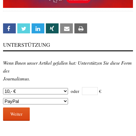
Facebook
Twitter
Linkedin
Xing
Email
Print
UNTERSTÜTZUNG
Wenn Ihnen unser Artikel gefallen hat: Unterstützen Sie diese Form
des
Journalismus.
oder
€
Weiter