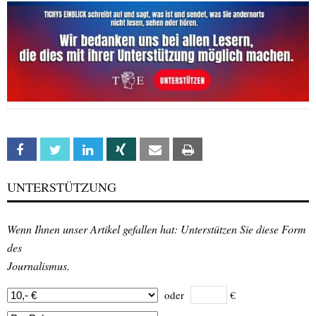
Facebook
Twitter
Linkedin
Xing
Email
Print
UNTERSTÜTZUNG
Wenn Ihnen unser Artikel gefallen hat: Unterstützen Sie diese Form
des
Journalismus.
oder
€