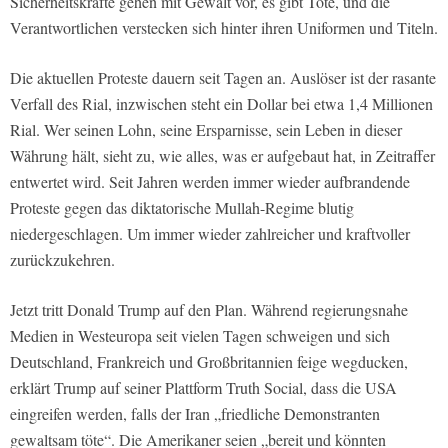
Sicherheitskräfte gehen mit Gewalt vor, es gibt Tote, und die
Verantwortlichen verstecken sich hinter ihren Uniformen und Titeln.
Die aktuellen Proteste dauern seit Tagen an. Auslöser ist der rasante
Verfall des Rial, inzwischen steht ein Dollar bei etwa 1,4 Millionen
Rial. Wer seinen Lohn, seine Ersparnisse, sein Leben in dieser
Währung hält, sieht zu, wie alles, was er aufgebaut hat, in Zeitraffer
entwertet wird. Seit Jahren werden immer wieder aufbrandende
Proteste gegen das diktatorische Mullah-Regime blutig
niedergeschlagen. Um immer wieder zahlreicher und kraftvoller
zurückzukehren.
Jetzt tritt Donald Trump auf den Plan. Während regierungsnahe
Medien in Westeuropa seit vielen Tagen schweigen und sich
Deutschland, Frankreich und Großbritannien feige wegducken,
erklärt Trump auf seiner Plattform Truth Social, dass die USA
eingreifen werden, falls der Iran „friedliche Demonstranten
gewaltsam töte“. Die Amerikaner seien „bereit und könnten