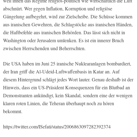
weil ihnen das Regime religiös-politisch wie wirtschaftlich die Luft
abschnürt. Wer gegen Inflation, Korruption und religiöse
Gängelung aufbegehrt, wird zur Zielscheibe. Die Schüsse kommen
aus iranischen Gewehren, die Schlagstöcke aus iranischen Händen,
die Haftbefehle aus iranischen Behörden. Das lässt sich nicht in
Washington oder Jerusalem umlenken. Es ist ein innerer Bruch
zwischen Herrschenden und Beherrschten.
Die USA haben im Juni 25 iranische Nuklearanlagen bombardiert,
der Iran griff die Al-Udeid-Luftwaffenbasis in Katar an. Auf
diesem Hintergrund schlägt jedes Wort lauter. Genau deshalb ist der
Hinweis, dass ein US-Präsident Konsequenzen für ein Blutbad an
Demonstranten ankündigt, kein Skandal, sondern eine der wenigen
klaren roten Linien, die Teheran überhaupt noch zu hören
bekommt.
https://twitter.com/ISefati/status/2006863097282392374