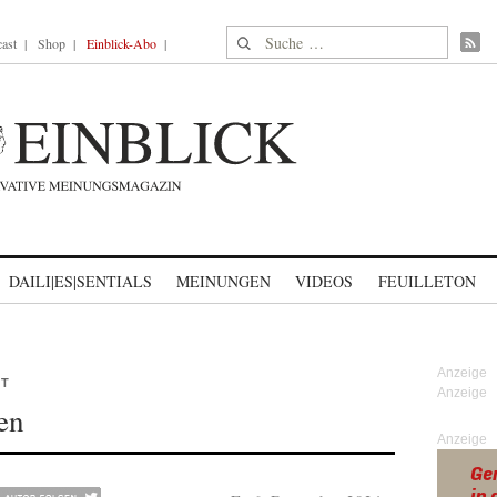
Suche nach:
ast
Shop
Einblick-Abo
DAILI|ES|SENTIALS
MEINUNGEN
VIDEOS
FEUILLETON
RT
en
Anzeige