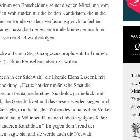
nstimmigen Entscheidung seiner eigenen Mitteilung vom
en Wahlrunden nur die beiden Kandidaten, die in die
 ersten Runde vor dem Verfassungsgericht anfechten
sungsmässigkeit der ersten Runde könne demnach nur
isse der Stichwahl erfolgen.
WA
Q
ichwahl einen Sieg Georgescus prophezeit. Er kündigte
it) sich im Fernsehen äußern zu wollen.
Tägl
erin in der Stichwahl, die liberale Elena Lasconi, mit
und 
cheidung. „Heute hat der rumänische Staat die
Mein
sie am Freitagnachmittag. Sie drohte gar indirekt mit
Frage
k, die Gerechtikkeit und das Gesetz werden siegen, und
darg
Sie sagte, man hätte „den Willen des rumänischen Volkes
werd
r nicht, neun Millionen Rumänen haben regelgemäß ihre
r anderen Kandidaten.” Entgegen dem Trend der
en, sagte sie, und sie werde auch die Neuwahl