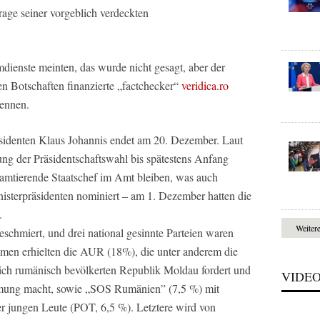
rage seiner vorgeblich verdeckten
ienste meinten, das wurde nicht gesagt, aber der
en Botschaften finanzierte „factchecker“
veridica.ro
kennen.
sidenten Klaus Johannis endet am 20. Dezember. Laut
ng der Präsidentschaftswahl bis spätestens Anfang
r amtierende Staatschef im Amt bleiben, was auch
isterpräsidenten nominiert – am 1. Dezember hatten die
.
Weiter
eschmiert, und drei national gesinnte Parteien waren
immen erhielten die AUR (18%), die unter anderem die
ich rumänisch bevölkerten Republik Moldau fordert und
VIDE
mmung macht, sowie „SOS Rumänien” (7,5 %) mit
er jungen Leute (POT, 6,5 %). Letztere wird von