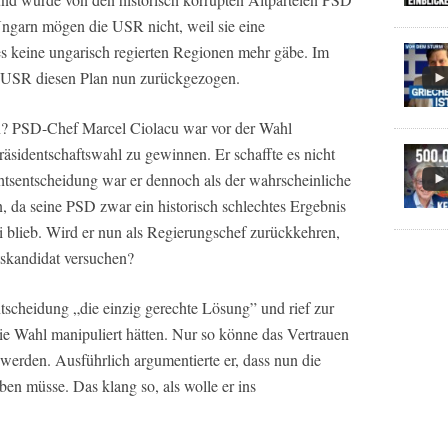
garn mögen die USR nicht, weil sie eine
es keine ungarisch regierten Regionen mehr gäbe. Im
ie USR diesen Plan nun zurückgezogen.
en? PSD-Chef Marcel Ciolacu war vor der Wahl
räsidentschaftswahl zu gewinnen. Er schaffte es nicht
chtsentscheidung war er dennoch als der wahrscheinliche
 da seine PSD zwar ein historisch schlechtes Ergebnis
ei blieb. Wird er nun als Regierungschef zurückkehren,
tskandidat versuchen?
tscheidung „die einzig gerechte Lösung” und rief zur
ie Wahl manipuliert hätten. Nur so könne das Vertrauen
t werden. Ausführlich argumentierte er, dass nun die
ben müsse. Das klang so, als wolle er ins