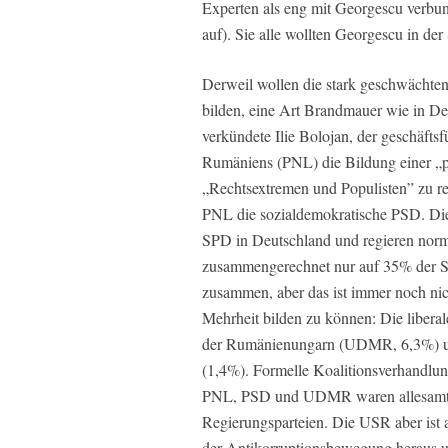
Experten als eng mit Georgescu verbund
auf). Sie alle wollten Georgescu in der
Derweil wollen die stark geschwächten
bilden, eine Art Brandmauer wie in 
verkündete Ilie Bolojan, der geschäftsf
Rumäniens (PNL) die Bildung einer „p
„Rechtsextremen und Populisten” zu re
PNL die sozialdemokratische PSD. Die
SPD in Deutschland und regieren norm
zusammengerechnet nur auf 35% der 
zusammen, aber das ist immer noch nic
Mehrheit bilden zu können: Die libera
der Rumänienungarn (UDMR, 6,3%) und
(1,4%). Formelle Koalitionsverhandlu
PNL, PSD und UDMR waren allesamt s
Regierungsparteien. Die USR aber ist a
der Antikorruptionsbewegung heraus u