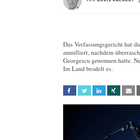
VON
BORIS KÁLNOKY
Das Verfassungsgericht hat di
annulliert, nachdem überrasch
Georgescu gewonnen hatte. N
Im Land brodelt es.
Facebook
Twitter
Linkedin
Xing
Em