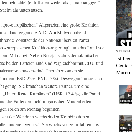
en betrachtet (er tritt aber weiter als „Unabhängiger”
 Stichwahl unterstützen.
 „pro-europäischen” Altparteien eine große Koalition
Deutschland gegen die AfD. Am Mittwochabend
ührende Vorsitzende der Nationalliberalen Partei
ro-europäischen Koalitionsregierung”, um das Land vor
STURM 
tten. Mit dabei: Neben Bolojans christdemokratischer
Ist Deu
se beiden Parteien sind sind vergleichbar mit CDU und
Ceuta-
alerweise abwechselnd. Jetzt aber kamen sie
Marco 
Stimmen (PSD 22%, PNL 13%). Deswegen tun sie sich
ht genug. Sie brauchen weitere Partner, um eine
le „Union Rettet Rumänien” (USR, 12,4 %), die Partei
 die Partei der nicht-ungarischen Minderheiten
ngen sollen am Montag beginnen.
eit der Wende in wechselnden Kombinationen
llen anderen verhasst. Sie wuchs vor zehn Jahren aus
nd wurde von den historisch korrupten Altparteien PSD