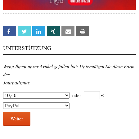
Facebook
Twitter
Linkedin
Xing
Email
Print
UNTERSTÜTZUNG
Wenn Ihnen unser Artikel gefallen hat: Unterstützen Sie diese Form
des
Journalismus.
oder
€
Weiter