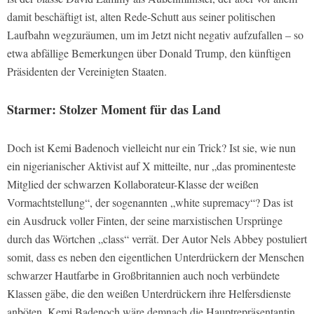
damit beschäftigt ist, alten Rede-Schutt aus seiner politischen
Laufbahn wegzuräumen, um im Jetzt nicht negativ aufzufallen – so
etwa abfällige Bemerkungen über Donald Trump, den künftigen
Präsidenten der Vereinigten Staaten.
Starmer: Stolzer Moment für das Land
Doch ist Kemi Badenoch vielleicht nur ein Trick? Ist sie, wie nun
ein nigerianischer Aktivist auf X mitteilte, nur „das prominenteste
Mitglied der schwarzen Kollaborateur-Klasse der weißen
Vormachtstellung“, der sogenannten „white supremacy“? Das ist
ein Ausdruck voller Finten, der seine marxistischen Ursprünge
durch das Wörtchen „class“ verrät. Der Autor Nels Abbey postuliert
somit, dass es neben den eigentlichen Unterdrückern der Menschen
schwarzer Hautfarbe in Großbritannien auch noch verbündete
Klassen gäbe, die den weißen Unterdrückern ihre Helfersdienste
anböten. Kemi Badenoch wäre demnach die Hauptrepräsentantin