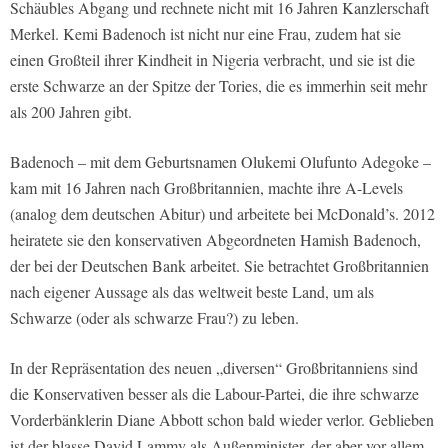
Schäubles Abgang und rechnete nicht mit 16 Jahren Kanzlerschaft
Merkel. Kemi Badenoch ist nicht nur eine Frau, zudem hat sie
einen Großteil ihrer Kindheit in Nigeria verbracht, und sie ist die
erste Schwarze an der Spitze der Tories, die es immerhin seit mehr
als 200 Jahren gibt.
Badenoch – mit dem Geburtsnamen Olukemi Olufunto Adegoke –
kam mit 16 Jahren nach Großbritannien, machte ihre A-Levels
(analog dem deutschen Abitur) und arbeitete bei McDonald’s. 2012
heiratete sie den konservativen Abgeordneten Hamish Badenoch,
der bei der Deutschen Bank arbeitet. Sie betrachtet Großbritannien
nach eigener Aussage als das weltweit beste Land, um als
Schwarze (oder als schwarze Frau?) zu leben.
In der Repräsentation des neuen „diversen“ Großbritanniens sind
die Konservativen besser als die Labour-Partei, die ihre schwarze
Vorderbänklerin Diane Abbott schon bald wieder verlor. Geblieben
ist der blasse David Lammy als Außenminister, der aber vor allem