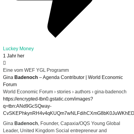
Luckey Money
1 Jahr her
Eine vom WEF YGL Programm
Gina
Badenoch
– Agenda Contributor | World Economic
Forum
World Economic Forum › stories › authors › gina-badenoch
https://encrypted-tbn0.gstatic.com/images?
q=tbn:ANd9GcSQway-
CvSKEPhkynRH4v4qKUQm7wNLFdihCXmG8bK0JuWKhED
Gina
Badenoch
, Founder, Capaxia/OQS Young Global
Leader, United Kingdom Social entrepreneur and