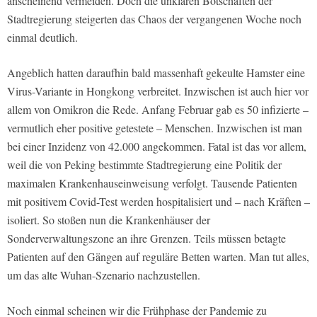
anscheinend vermeiden. Doch die unklaren Botschaften der
Stadtregierung steigerten das Chaos der vergangenen Woche noch
einmal deutlich.
Angeblich hatten daraufhin bald massenhaft gekeulte Hamster eine
Virus-Variante in Hongkong verbreitet. Inzwischen ist auch hier vor
allem von Omikron die Rede. Anfang Februar gab es 50 infizierte –
vermutlich eher positive getestete – Menschen. Inzwischen ist man
bei einer Inzidenz von 42.000 angekommen. Fatal ist das vor allem,
weil die von Peking bestimmte Stadtregierung eine Politik der
maximalen Krankenhauseinweisung verfolgt. Tausende Patienten
mit positivem Covid-Test werden hospitalisiert und – nach Kräften –
isoliert. So stoßen nun die Krankenhäuser der
Sonderverwaltungszone an ihre Grenzen. Teils müssen betagte
Patienten auf den Gängen auf reguläre Betten warten. Man tut alles,
um das alte Wuhan-Szenario nachzustellen.
Noch einmal scheinen wir die Frühphase der Pandemie zu