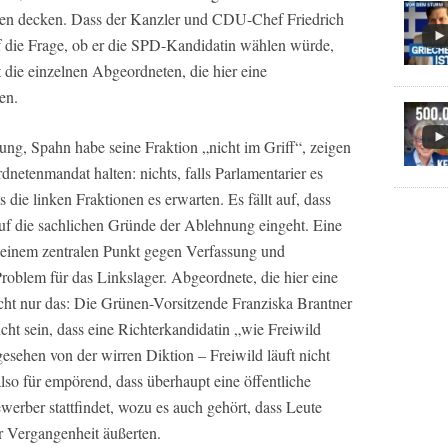
ien decken. Dass der Kanzler und CDU-Chef Friedrich
uf die Frage, ob er die SPD-Kandidatin wählen würde,
ht die einzelnen Abgeordneten, die hier eine
en.
ng, Spahn habe seine Fraktion „nicht im Griff“, zeigen
netenmandat halten: nichts, falls Parlamentarier es
 die linken Fraktionen es erwarten. Es fällt auf, dass
f die sachlichen Gründe der Ablehnung eingeht. Eine
in einem zentralen Punkt gegen Verfassung und
Problem für das Linkslager. Abgeordnete, die hier eine
icht nur das: Die Grünen-Vorsitzende Franziska Brantner
ht sein, dass eine Richterkandidatin „wie Freiwild
sehen von der wirren Diktion – Freiwild läuft nicht
lso für empörend, dass überhaupt eine öffentliche
erber stattfindet, wozu es auch gehört, dass Leute
r Vergangenheit äußerten.