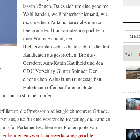
lassen können. Da es sich um eine geheime
Wahl handelt, weiß hinterher niemand, wie
die einzelnen Parlamentarier abstimmten.
Die grüne Fraktionsvorsitzende pochte in
MEI
ihrer Wutrede darauf, der
Richterwahlausschuss hätte sich für die drei
S
Kandidaten ausgesprochen, Brosius-
24h
Gersdorf, Ann-Katrin Kaufhold und den
er
CDU-Vorschlag Günter Spinner. Den
eigentlichen Wahlakt im Bundestag hält
Haßelmann offenbar für eine bloße
nur mit Ja stimmen dürfen.
 lieferte die Professorin selbst gleich mehrere Gründe.
ität“ aus, also für eine gesetzliche Regelung, die Parteien
ellung für Parlamentswahlen eine Frauenquote von
sher
beurteilten zwei Landesverfassungsgerichte
–