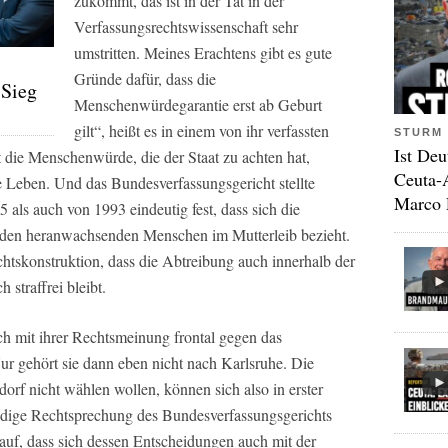
zukommt, das ist in der Tat in der
Verfassungsrechtswissenschaft sehr
umstritten. Meines Erachtens gibt es gute
Gründe dafür, dass die
 Sieg
Menschenwürdegarantie erst ab Geburt
gilt“, heißt es in einem von ihr verfassten
STURM 
Ist Deu
 die Menschenwürde, die der Staat zu achten hat,
Ceuta-
e Leben. Und das Bundesverfassungsgericht stellte
Marco 
 als auch von 1993 eindeutig fest, dass sich die
 den heranwachsenden Menschen im Mutterleib bezieht.
chtskonstruktion, dass die Abtreibung auch innerhalb der
 straffrei bleibt.
sich mit ihrer Rechtsmeinung frontal gegen das
ur gehört sie dann eben nicht nach Karlsruhe. Die
rf nicht wählen wollen, können sich also in erster
ndige Rechtsprechung des Bundesverfassungsgerichts
arauf, dass sich dessen Entscheidungen auch mit der