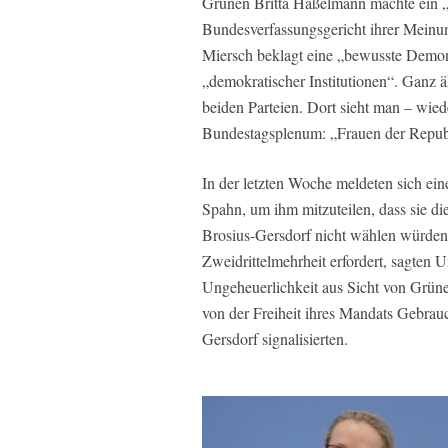
Grünen Britta Haßelmann machte ein „
Bundesverfassungsgericht ihrer Meinu
Miersch beklagt eine „bewusste Demon
„demokratischer Institutionen“. Ganz ä
beiden Parteien. Dort sieht man – wie
Bundestagsplenum: „Frauen der Repub
In der letzten Woche meldeten sich ei
Spahn, um ihm mitzuteilen, dass sie d
Brosius-Gersdorf nicht wählen würden
Zweidrittelmehrheit erfordert, sagten
Ungeheuerlichkeit aus Sicht von Grün
von der Freiheit ihres Mandats Gebrau
Gersdorf signalisierten.