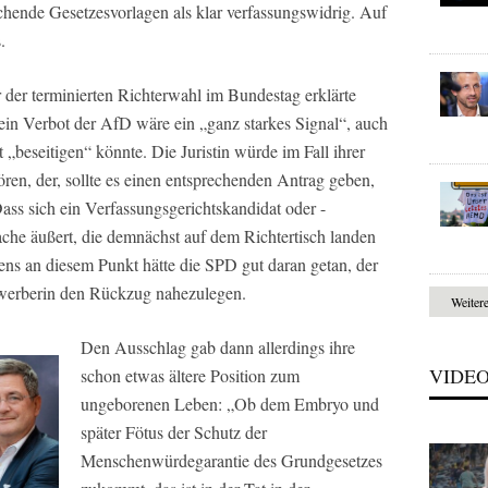
hende Gesetzesvorlagen als klar verfassungswidrig. Auf
.
 der terminierten Richterwahl im Bundestag erklärte
ein Verbot der AfD wäre ein „ganz starkes Signal“, auch
 „beseitigen“ könnte. Die Juristin würde im Fall ihrer
ren, der, sollte es einen entsprechenden Antrag geben,
ass sich ein Verfassungsgerichtskandidat oder -
Sache äußert, die demnächst auf dem Richtertisch landen
tens an diesem Punkt hätte die SPD gut daran getan, der
ewerberin den Rückzug nahezulegen.
Weiter
Den Ausschlag gab dann allerdings ihre
VIDE
schon etwas ältere Position zum
ungeborenen Leben: „Ob dem Embryo und
später Fötus der Schutz der
Menschenwürdegarantie des Grundgesetzes