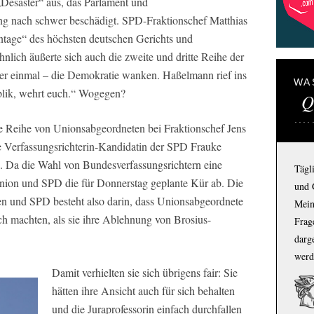
Desaster“ aus, das Parlament und
ng nach schwer beschädigt. SPD-Fraktionschef Matthias
tage“ des höchsten deutschen Gerichts und
hnlich äußerte sich auch die zweite und dritte Reihe der
der einmal – die Demokratie wanken. Haßelmann rief ins
WA
lik, wehrt euch.“ Wogegen?
Q
ne Reihe von Unionsabgeordneten bei Fraktionschef Jens
ie Verfassungsrichterin-Kandidatin der SPD Frauke
. Da die Wahl von Bundesverfassungsrichtern eine
Tägl
 Union und SPD die für Donnerstag geplante Kür ab. Die
und 
en und SPD besteht also darin, dass Unionsabgeordnete
Mein
ch machten, als sie ihre Ablehnung von Brosius-
Frage
darg
werd
Damit verhielten sie sich übrigens fair: Sie
hätten ihre Ansicht auch für sich behalten
und die Juraprofessorin einfach durchfallen