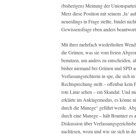
(bisherigen) Meinung der Unionsparte
Merz diese Position mit seinem ‚Ja‘ a
neuerdings in Frage stellte, bindet nic
Gewissensfrage eben anders beantwort
Mit ihrer mehrfach wiederholten Wendu
die Grünen, was sie vom freien Abgeord
benutzen, um anders zu entscheiden, als
bisher niemand bei Grünen und SPD au
Verfassungsrichterin in spe, die sich 
Rechtsprechung stellt – offenbar kein 
rote Linie sehen – ein Skandal. Und n
erklärte im Anklagemodus, es könne nic
durch die Manege“ geführt werde. Abge
durch eine Manege – hält Brantner es a
Diskussion über Verfassungsgerichtsbew
nachlesen, wozu und wie sie sich in de