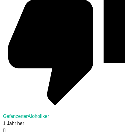
GefanzerterAloholiker
1 Jahr her