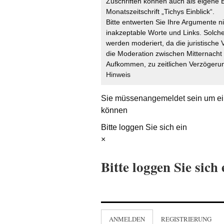
Zuschriften können auch als eigene B
Monatszeitschrift „Tichys Einblick“.
Bitte entwerten Sie Ihre Argumente n
inakzeptable Worte und Links. Solche
werden moderiert, da die juristische 
die Moderation zwischen Mitternach
Aufkommen, zu zeitlichen Verzögerun
Hinweis
Sie müssen
angemeldet
sein um ei
können
Bitte loggen Sie sich ein
×
Bitte loggen Sie sich 
ANMELDEN
REGISTRIERUNG