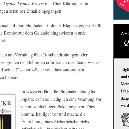
ur
Agence France-Presse
mit. Eine Klärung sei im
gen seien per Email eingegangen.
rsonal auf dem Flughafen Toulouse-Blagnac gegen 10:30
 eine Bombe auf dem Gelände hingewiesen wurde.
WA
Q
tet.
ghäfen am Vormittag über Bombendrohungen oder
»Eingreifen der Behörden erforderlich machten«, wie es
Tägl
uf seiner Facebook-Seite von einer »anonymen
und 
ten haben«.
Mein
Frage
In Nizza erklärte die Flughafenleitung laut
darg
Figaro
, es habe »lediglich eine Warnung vor
werd
einem verdächtigen Paket gegeben. Dies
komme häufiger vor und mache die
Einrichtung eines Sicherheitsbereichs
erforderlich«. Inzwischen teilte der