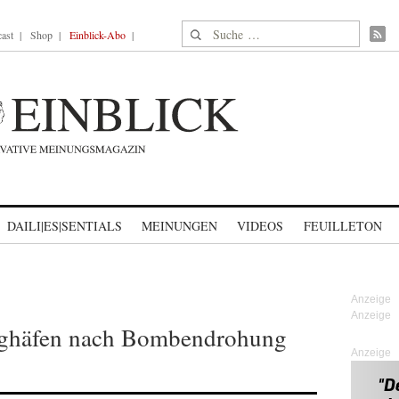
Suche nach:
ast
Shop
Einblick-Abo
DAILI|ES|SENTIALS
MEINUNGEN
VIDEOS
FEUILLETON
lughäfen nach Bombendrohung
Anzeige