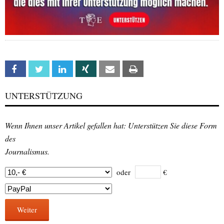
Facebook
Twitter
Linkedin
Xing
Email
Print
UNTERSTÜTZUNG
Wenn Ihnen unser Artikel gefallen hat: Unterstützen Sie diese Form
des
Journalismus.
oder
€
Weiter