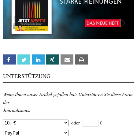
Facebook
Twitter
Linkedin
Xing
Email
Print
UNTERSTÜTZUNG
Wenn Ihnen unser Artikel gefallen hat: Unterstützen Sie diese Form
des
Journalismus.
oder
€