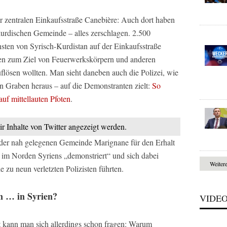
er zentralen Einkaufsstraße Canebière: Auch dort haben
kurdischen Gemeinde – alles zerschlagen. 2.500
sten von Syrisch-Kurdistan auf der Einkaufsstraße
en zum Ziel von Feuerwerkskörpern und anderen
uflösen wollten. Man sieht daneben auch die Polizei, wie
en Graben heraus – auf die Demonstranten zielt:
So
uf mittellauten Pfoten
.
ir Inhalte von Twitter angezeigt werden.
der nah gelegenen Gemeinde Marignane für den Erhalt
m Norden Syriens „demonstriert“ und sich dabei
Weiter
ie zu neun verletzten Polizisten führten.
en … in Syrien?
VIDE
at kann man sich allerdings schon fragen: Warum