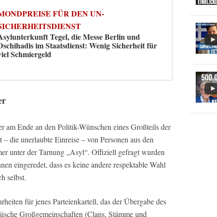
MONDPREISE FÜR DEN UN-
SICHERHEITSDIENST
Asylunterkunft Tegel, die Messe Berlin und
Dschihadis im Staatsdienst: Wenig Sicherheit für
viel Schmiergeld
er
 aber am Ende an den Politik-Wünschen eines Großteils der
 – die unerlaubte Einreise – von Personen aus den
er unter der Tarnung „Asyl“. Offiziell gefragt wurden
nen eingeredet, dass es keine andere respektable Wahl
h selbst.
eiten für jenes Parteienkartell, das der Übergabe des
äische Großgemeinschaften (Clans, Stämme und