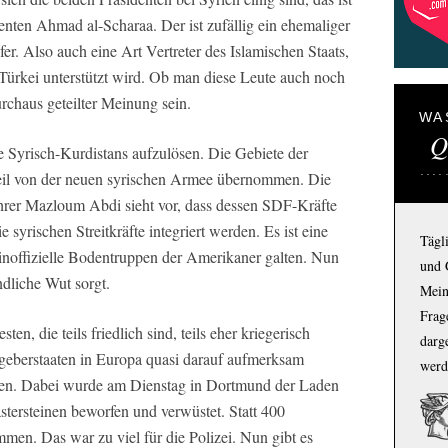
enten Ahmad al-Scharaa. Der ist zufällig ein ehemaliger
. Also auch eine Art Vertreter des Islamischen Staats,
 Türkei unterstützt wird. Ob man diese Leute auch noch
rchaus geteilter Meinung sein.
WA
Q
 Syrisch-Kurdistans aufzulösen. Die Gebiete der
eil von der neuen syrischen Armee übernommen. Die
rer Mazloum Abdi sieht vor, dass dessen SDF-Kräfte
 syrischen Streitkräfte integriert werden. Es ist eine
Tägl
 inoffizielle Bodentruppen der Amerikaner galten. Nun
und 
dliche Wut sorgt.
Mein
Frage
en, die teils friedlich sind, teils eher kriegerisch
darg
geberstaaten in Europa quasi darauf aufmerksam
werd
hen. Dabei wurde am Dienstag in Dortmund der Laden
astersteinen beworfen und verwüstet. Statt 400
en. Das war zu viel für die Polizei. Nun gibt es