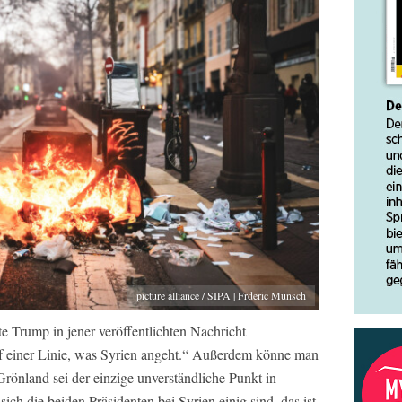
picture alliance / SIPA | Frderic Munsch
e Trump in jener veröffentlichten Nachricht
f einer Linie, was Syrien angeht.“ Außerdem könne man
rönland sei der einzige unverständliche Punkt in
ch die beiden Präsidenten bei Syrien einig sind, das ist