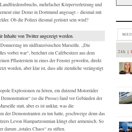
Landfriedensbruchs, mehrfacher Körperverletzung und
erneut eine Demo in Dortmund angesagt – diesmal mit
der. Ob die Polizei diesmal gerüstet sein wird?
MEI
ir Inhalte von Twitter angezeigt werden.
m Donnerstag im südfranzösischen Marseille. „Die
24h
alles vorbei war“, berichtet ein Cafébesitzer aus dem
inen Pflasterstein in eines der Fenster geworfen, direkt
zt worden, aber klar ist, dass alle ziemliche verängstigt
opole Explosionen zu hören, ein dutzend Motorräder
e Demonstration“ (so die Presse) fand vor Gebäuden der
rseille statt, aber es ist unklar, was die
m der Demonstranten zu tun hatte, geschweige denn das
itzers Levon Hampartzoumian klingt eher armenisch. So
her darum „totales Chaos“ zu stiften.