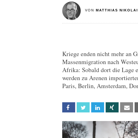
VON
MATTHIAS NIKOLAI
Kriege enden nicht mehr an G
Massenmigration nach Westeu
Afrika: Sobald dort die Lage es
werden zu Arenen importierter
Paris, Berlin, Amsterdam, Dor
Facebook
Twitter
Linkedin
Xing
Em