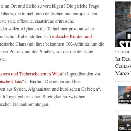
ie an Ort und Stelle zu verteidigen? Die gleiche Frage
ndalierer, die in mehreren deutschen und europäischen
w.) die offizielle, staatstreue eritreische
der sollen Afghanen die Teilnehmer pro-iranischer
d schon früher stritten sich
irakische Kurden und
anesische Clans (mit ihrer bekannten OK-Affinität) um die
iver Präsenz auf den Straßen, vor der die deutsche
STURM 
Ist Deu
ste.
Ceuta-
Marco 
 Syrern und Tschetschenen in Wien
“ (Jugendbanden vor
ische Clans
“ in Berlin. Die neuen sind hier
en aus Syrien, Afghanistan und kurdischen Gebieten“.
nft Tegel gab es schon Streitigkeiten zwischen
rdischen Neuankömmlingen.