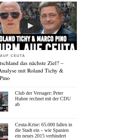
AUF CEUTA
tschland das nächste Ziel? –
Analyse mit Roland Tichy &
Pino
Club der Versager: Peter
Hahne rechnet mit der CDU
ab
Ceuta-Krise: 65.000 fallen in
die Stadt ein – wie Spanien
ein neues 2015 verhindert