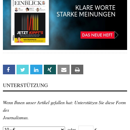
Facebook
Twitter
Linkedin
Xing
Email
Print
UNTERSTÜTZUNG
Wenn Ihnen unser Artikel gefallen hat: Unterstützen Sie diese Form
des
Journalismus.
oder
€