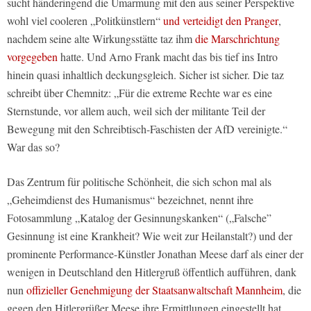
sucht händeringend die Umarmung mit den aus seiner Perspektive
wohl viel cooleren „Politkünstlern“
und verteidigt den Pranger
,
nachdem seine alte Wirkungsstätte taz ihm
die Marschrichtung
vorgegeben
hatte. Und Arno Frank macht das bis tief ins Intro
hinein quasi inhaltlich deckungsgleich. Sicher ist sicher. Die taz
schreibt über Chemnitz: „Für die extreme Rechte war es eine
Sternstunde, vor allem auch, weil sich der militante Teil der
Bewegung mit den Schreibtisch-Faschisten der AfD vereinigte.“
War das so?
Das Zentrum für politische Schönheit, die sich schon mal als
„Geheimdienst des Humanismus“ bezeichnet, nennt ihre
Fotosammlung „Katalog der Gesinnungskanken“ („Falsche”
Gesinnung ist eine Krankheit? Wie weit zur Heilanstalt?) und der
prominente Performance-Künstler Jonathan Meese darf als einer der
wenigen in Deutschland den Hitlergruß öffentlich aufführen, dank
nun
offizieller Genehmigung der Staatsanwaltschaft Mannheim
, die
gegen den Hitlergrüßer Meese ihre Ermittlungen eingestellt hat.